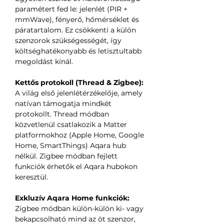
paramétert fed le: jelenlét (PIR +
mmWave), fényerő, hőmérséklet és
páratartalom. Ez csökkenti a külön
szenzorok szükségességét, így
költséghatékonyabb és letisztultabb
megoldást kínál.
Kettős protokoll (Thread & Zigbee):
A világ első jelenlétérzékelője, amely
natívan támogatja mindkét
protokollt. Thread módban
közvetlenül csatlakozik a Matter
platformokhoz (Apple Home, Google
Home, SmartThings) Aqara hub
nélkül. Zigbee módban fejlett
funkciók érhetők el Aqara hubokon
keresztül.
Exkluzív Aqara Home funkciók:
Zigbee módban külön-külön ki- vagy
bekapcsolható mind az öt szenzor,