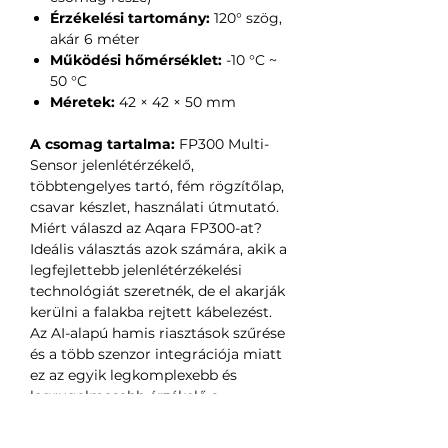
Érzékelési tartomány:
120° szög,
akár 6 méter
Működési hőmérséklet:
-10 °C ~
50 °C
Méretek:
42 × 42 × 50 mm
A csomag tartalma:
FP300 Multi-
Sensor jelenlétérzékelő,
többtengelyes tartó, fém rögzítőlap,
csavar készlet, használati útmutató.
Miért válaszd az Aqara FP300-at?
Ideális választás azok számára, akik a
legfejlettebb jelenlétérzékelési
technológiát szeretnék, de el akarják
kerülni a falakba rejtett kábelezést.
Az AI-alapú hamis riasztások szűrése
és a több szenzor integrációja miatt
ez az egyik legkomplexebb és
legrugalmasabb érzékelő a
kategóriájában, amely a Matter
szabványnak köszönhetően bármely