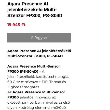
Aqara Presence AI
jelenlétérzékelő Multi-
Szenzor FP300, PS-S04D
Ár
19 945 Ft
Elfogyott
Aqara Presence AI jelenlétérzékelő
Multi-Szenzor FP300, PS-S04D
Aqara Presence Multi-Sensor
FP300 (PS-S04D)
– AI
jelenlétérzékelő, kettős technológia:
60 GHz mmWave + PIR, Thread és
Zigbee támogatás
Az
Aqara Presence Multi-Sensor
FP300
jelentős innováció az
okosotthon-iparban, mivel ez az első
olyan, kizárólag elemmel működő