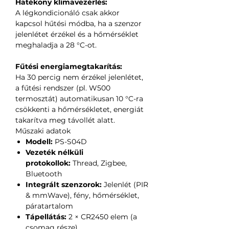
Hatékony klímavezérlés:
A légkondicionáló csak akkor
kapcsol hűtési módba, ha a szenzor
jelenlétet érzékel és a hőmérséklet
meghaladja a 28 °C-ot.
Fűtési energiamegtakarítás:
Ha 30 percig nem érzékel jelenlétet,
a fűtési rendszer (pl. W500
termosztát) automatikusan 10 °C-ra
csökkenti a hőmérsékletet, energiát
takarítva meg távollét alatt.
Műszaki adatok
Modell:
PS-S04D
Vezeték nélküli
protokollok:
Thread, Zigbee,
Bluetooth
Integrált szenzorok:
Jelenlét (PIR
& mmWave), fény, hőmérséklet,
páratartalom
Tápellátás:
2 × CR2450 elem (a
csomag része)