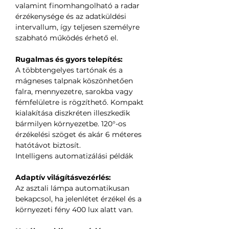
valamint finomhangolható a radar
érzékenysége és az adatküldési
intervallum, így teljesen személyre
szabható működés érhető el.
Rugalmas és gyors telepítés:
A többtengelyes tartónak és a
mágneses talpnak köszönhetően
falra, mennyezetre, sarokba vagy
fémfelületre is rögzíthető. Kompakt
kialakítása diszkréten illeszkedik
bármilyen környezetbe. 120°-os
érzékelési szöget és akár 6 méteres
hatótávot biztosít.
Intelligens automatizálási példák
Adaptív világításvezérlés:
Az asztali lámpa automatikusan
bekapcsol, ha jelenlétet érzékel és a
környezeti fény 400 lux alatt van.