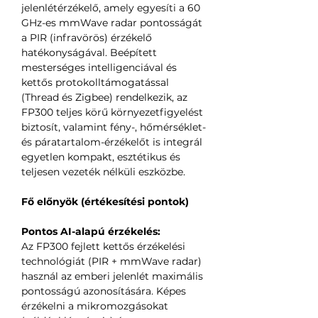
jelenlétérzékelő, amely egyesíti a 60
GHz-es mmWave radar pontosságát
a PIR (infravörös) érzékelő
hatékonyságával. Beépített
mesterséges intelligenciával és
kettős protokolltámogatással
(Thread és Zigbee) rendelkezik, az
FP300 teljes körű környezetfigyelést
biztosít, valamint fény-, hőmérséklet-
és páratartalom-érzékelőt is integrál
egyetlen kompakt, esztétikus és
teljesen vezeték nélküli eszközbe.
Fő előnyök (értékesítési pontok)
Pontos AI-alapú érzékelés:
Az FP300 fejlett kettős érzékelési
technológiát (PIR + mmWave radar)
használ az emberi jelenlét maximális
pontosságú azonosítására. Képes
érzékelni a mikromozgásokat