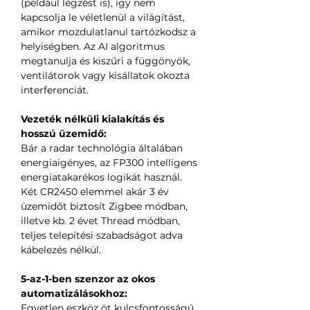
(például légzést is), így nem
kapcsolja le véletlenül a világítást,
amikor mozdulatlanul tartózkodsz a
helyiségben. Az AI algoritmus
megtanulja és kiszűri a függönyök,
ventilátorok vagy kisállatok okozta
interferenciát.
Vezeték nélküli kialakítás és
hosszú üzemidő:
Bár a radar technológia általában
energiaigényes, az FP300 intelligens
energiatakarékos logikát használ.
Két CR2450 elemmel akár 3 év
üzemidőt biztosít Zigbee módban,
illetve kb. 2 évet Thread módban,
teljes telepítési szabadságot adva
kábelezés nélkül.
5-az-1-ben szenzor az okos
automatizálásokhoz:
Egyetlen eszköz öt kulcsfontosságú