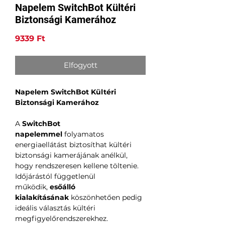
Napelem SwitchBot Kültéri
Biztonsági Kamerához
Ár
9339 Ft
Elfogyott
Napelem SwitchBot Kültéri
Biztonsági Kamerához
A
SwitchBot
napelemmel
folyamatos
energiaellátást biztosíthat kültéri
biztonsági kamerájának anélkül,
hogy rendszeresen kellene töltenie.
Időjárástól függetlenül
működik,
esőálló
kialakításának
köszönhetően pedig
ideális választás kültéri
megfigyelőrendszerekhez.