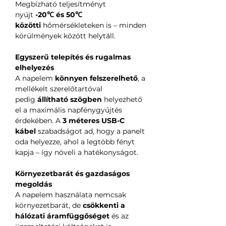
Megbízható teljesítményt
nyújt
-20℃ és 50℃
közötti
hőmérsékleteken is – minden
körülmények között helytáll.
Egyszerű telepítés és rugalmas
elhelyezés
A napelem
könnyen felszerelhető
, a
mellékelt szerelőtartóval
pedig
állítható szögben
helyezhető
el a maximális napfénygyűjtés
érdekében. A
3 méteres USB-C
kábel
szabadságot ad, hogy a panelt
oda helyezze, ahol a legtöbb fényt
kapja – így növeli a hatékonyságot.
Környezetbarát és gazdaságos
megoldás
A napelem használata nemcsak
környezetbarát, de
csökkenti a
hálózati áramfüggőséget
és az