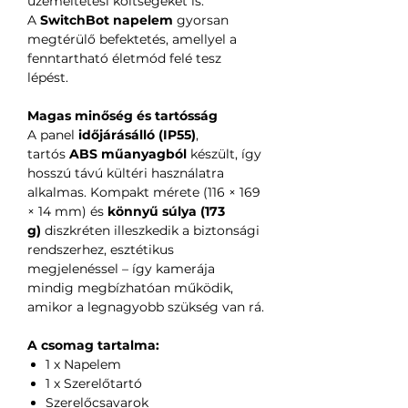
üzemeltetési költségeket is.
A
SwitchBot napelem
gyorsan
megtérülő befektetés, amellyel a
fenntartható életmód felé tesz
lépést.
Magas minőség és tartósság
A panel
időjárásálló (IP55)
,
tartós
ABS műanyagból
készült, így
hosszú távú kültéri használatra
alkalmas. Kompakt mérete (116 × 169
× 14 mm) és
könnyű súlya (173
g)
diszkréten illeszkedik a biztonsági
rendszerhez, esztétikus
megjelenéssel – így kamerája
mindig megbízhatóan működik,
amikor a legnagyobb szükség van rá.
A csomag tartalma:
1 x Napelem
1 x Szerelőtartó
Szerelőcsavarok