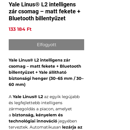
Yale Linus® L2 intelligens
zár csomag – matt fekete +
Bluetooth billentyűzet
Ár
133 184 Ft
Elfogyott
Yale Linus® L2 intelligens zár
csomag – matt fekete + Bluetooth
billentyűzet + Yale állítható
biztonsági henger (30–65 mm / 30–
60 mm)
A
Yale Linus® L2
az egyik legújabb
és legfejlettebb intelligens
zármegoldás a piacon, amelyet
a
biztonság, kényelem és
technológiai innováció
jegyében
terveztek. Automatikusan
lezárja az