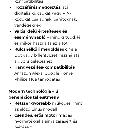
kompatibilitás
Hozzáférésmegosztás
: adj
digitális kulcsokat vagy PIN-
kódokat családnak, barátoknak,
vendégeknek
Valós idejű értesítések és
eseménynapló
– mindig tudd, ki
és mikor használta az ajtót
Kulcsnélküli megoldások
: Yale
Dot vagy billentyűzet használata
a gyors belépéshez
Hangvezérlés-kompatibilitás
:
Amazon Alexa, Google Home,
Philips Hue támogatás
Modern technológia – új
generációs teljesítmény
Kétszer gyorsabb
működés, mint
az előző Linus modell
Csendes, erős motor
magas
nyomatékkal a sima zárásért és
nyitásért