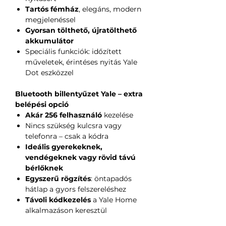
Tartós fémház
, elegáns, modern
megjelenéssel
Gyorsan tölthető, újratölthető
akkumulátor
Speciális funkciók: időzített
műveletek, érintéses nyitás Yale
Dot eszközzel
Bluetooth billentyűzet Yale – extra
belépési opció
Akár 256 felhasználó
kezelése
Nincs szükség kulcsra vagy
telefonra – csak a kódra
Ideális gyerekeknek,
vendégeknek vagy rövid távú
bérlőknek
Egyszerű rögzítés
: öntapadós
hátlap a gyors felszereléshez
Távoli kódkezelés
a Yale Home
alkalmazáson keresztül