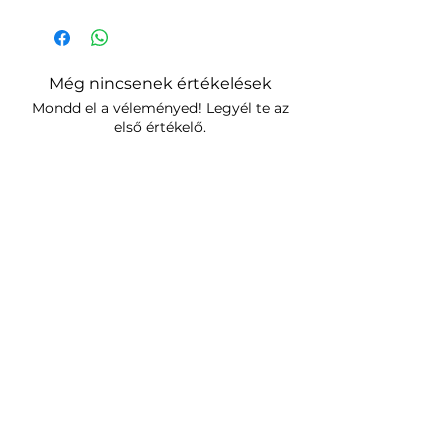
Még nincsenek értékelések
Mondd el a véleményed! Legyél te az
első értékelő.
Értékelés írása
Hasonló termékek