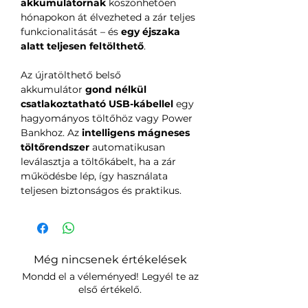
akkumulátornak
köszönhetően
hónapokon át élvezheted a zár teljes
funkcionalitását – és
egy éjszaka
alatt teljesen feltölthető
.
Az újratölthető belső
akkumulátor
gond nélkül
csatlakoztatható USB-kábellel
egy
hagyományos töltőhöz vagy Power
Bankhoz. Az
intelligens mágneses
töltőrendszer
automatikusan
leválasztja a töltőkábelt, ha a zár
működésbe lép, így használata
teljesen biztonságos és praktikus.
Még nincsenek értékelések
Mondd el a véleményed! Legyél te az
első értékelő.