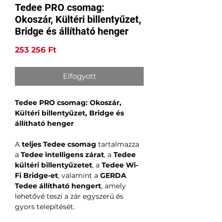
Tedee PRO csomag:
Okoszár, Kültéri billentyűzet,
Bridge és állítható henger
Ár
253 256 Ft
Elfogyott
Tedee PRO csomag: Okoszár,
Kültéri billentyűzet, Bridge és
állítható henger
A
teljes Tedee csomag
tartalmazza
a
Tedee intelligens zárat
, a
Tedee
kültéri billentyűzetet
, a
Tedee Wi-
Fi Bridge-et
, valamint a
GERDA
Tedee állítható hengert
, amely
lehetővé teszi a zár egyszerű és
gyors telepítését.