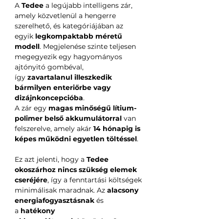
A
Tedee
a legújabb intelligens zár,
amely közvetlenül a hengerre
szerelhető, és kategóriájában az
egyik
legkompaktabb méretű
modell
. Megjelenése szinte teljesen
megegyezik egy hagyományos
ajtónyitó gombéval,
így
zavartalanul illeszkedik
bármilyen enteriőrbe vagy
dizájnkoncepcióba
.
A zár egy
magas minőségű lítium-
polimer belső akkumulátorral
van
felszerelve, amely akár
14 hónapig is
képes működni egyetlen töltéssel
.
Ez azt jelenti, hogy a
Tedee
okoszárhoz nincs szükség elemek
cseréjére
, így a fenntartási költségek
minimálisak maradnak. Az
alacsony
energiafogyasztásnak
és
a
hatékony