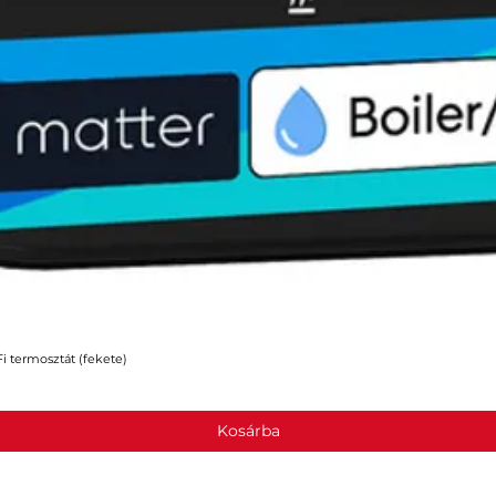
 termosztát (fekete)
Gyorsnézet
Kosárba