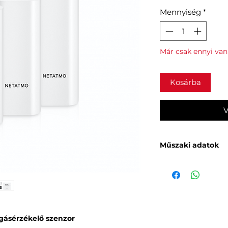
Mennyiség
*
Már csak ennyi van
Kosárba
V
Műszaki adatok
MECHANIKA ÉS T
Egy darab kiváló 
Külső és belső haszn
Bármilyen ajtó- va
kompatibilis.
gásérzékelő szenzor
érzékelők