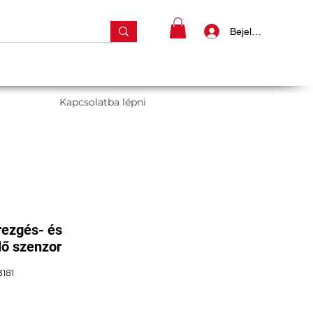
Bejelentkezés
Kapcsolatba lépni
rezgés- és
ő szenzor
181