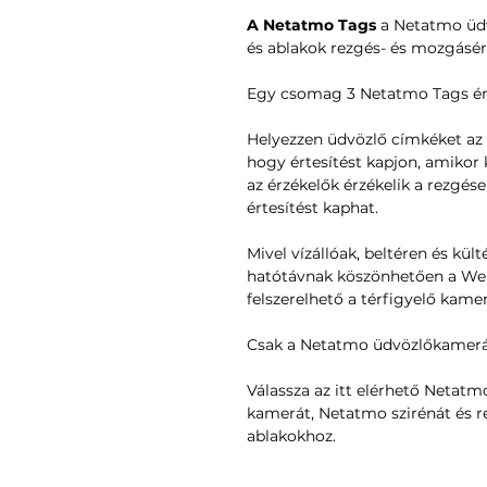
A Netatmo Tags
a Netatmo üdv
és ablakok rezgés- és mozgásér
Egy csomag 3 Netatmo Tags érz
Helyezzen üdvözlő címkéket az a
hogy értesítést kapjon, amikor 
az érzékelők érzékelik a rezgése
értesítést kaphat.
Mivel vízállóak, beltéren és kül
hatótávnak köszönhetően a Wel
felszerelhető a térfigyelő kamer
Csak a Netatmo üdvözlőkamerá
Válassza az itt elérhető Netatm
kamerát, Netatmo szirénát és r
ablakokhoz.