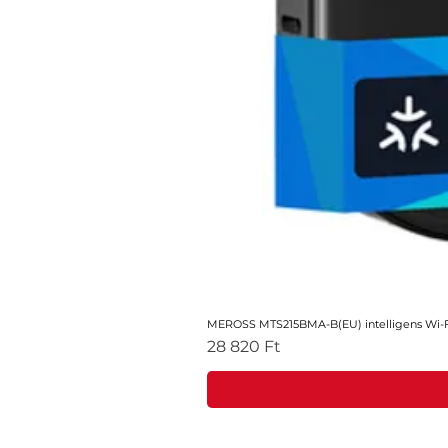
MEROSS MTS215BMA-B(EU) intelligens Wi-Fi
Ár
28 820 Ft