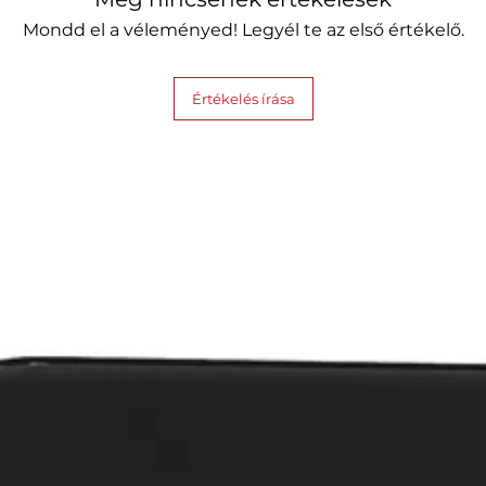
3 üdvözlő címkék
Mondd el a véleményed! Legyél te az első értékelő.
3 szuper ragasztós
3×2 AAA elem
Értékelés írása