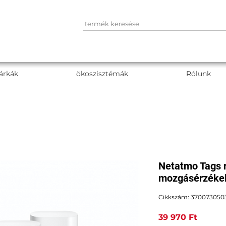
árkák
ökoszisztémák
Rólunk
Netatmo Tags 
mozgásérzékel
Cikkszám: 3700730503
Ár
39 970 Ft