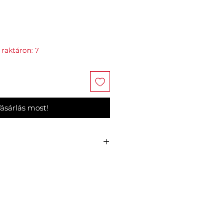
 raktáron: 7
ásárlás most!
ERVEZÉS
minőségű műanyag.
álatra: UV-, eső- és szélálló.
gy ablakszerkezettel