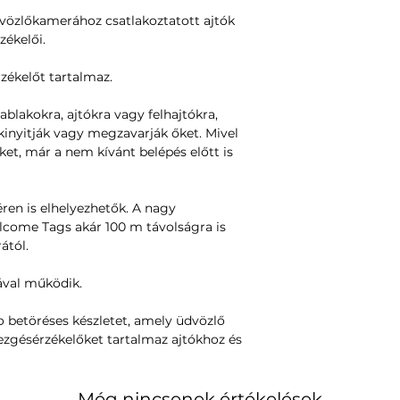
Mozgás/rezgésérzé
özlőkamerához csatlakoztatott ajtók
Érzékelő zárva/nyit
zékelői.
VEZETÉK NÉLKÜL
ékelőt tartalmaz.
Rádiókapcsolat a 
között:
blakokra, ajtókra vagy felhajtókra,
nagy hatótáv (100m
kinyitják vagy megzavarják őket. Mivel
ket, már a nem kívánt belépés előtt is
TÁPELLÁTÁS ÉS
Az Welcome Tags 
(akár 2 éves auton
téren is elhelyezhetők. A nagy
come Tags akár 100 m távolságra is
INGYENES ALKAL
ától.
Használja a Netat
webalkalmazást
val működik.
KÖVETELMÉNYEK
o betöréses készletet, amely üdvözlő
Az üdvözlőcímkék 
ezgésérzékelőket tartalmaz ajtókhoz és
Netatmo Welcome 
A DOBOZBAN
Még nincsenek értékelések