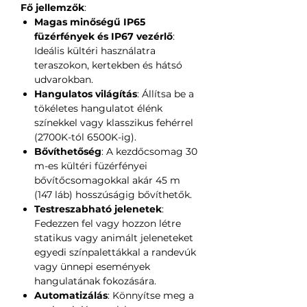
Fő jellemzők
:
Magas minőségű IP65
füzérfények és IP67 vezérlő
:
Ideális kültéri használatra
teraszokon, kertekben és hátsó
udvarokban.
Hangulatos világítás
: Állítsa be a
tökéletes hangulatot élénk
színekkel vagy klasszikus fehérrel
(2700K-tól 6500K-ig).
Bővíthetőség
: A kezdőcsomag 30
m-es kültéri füzérfényei
bővítőcsomagokkal akár 45 m
(147 láb) hosszúságig bővíthetők.
Testreszabható jelenetek
:
Fedezzen fel vagy hozzon létre
statikus vagy animált jeleneteket
egyedi színpalettákkal a randevúk
vagy ünnepi események
hangulatának fokozására.
Automatizálás
: Könnyítse meg a