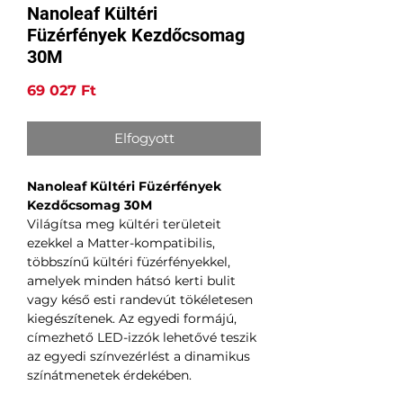
Nanoleaf Kültéri
Füzérfények Kezdőcsomag
30M
Ár
69 027 Ft
Elfogyott
Nanoleaf Kültéri Füzérfények
Kezdőcsomag 30M
Világítsa meg kültéri területeit
ezekkel a Matter-kompatibilis,
többszínű kültéri füzérfényekkel,
amelyek minden hátsó kerti bulit
vagy késő esti randevút tökéletesen
kiegészítenek. Az egyedi formájú,
címezhető LED-izzók lehetővé teszik
az egyedi színvezérlést a dinamikus
színátmenetek érdekében.