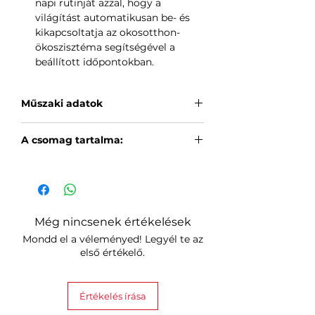
napi rutinját azzal, hogy a
világítást automatikusan be- és
kikapcsoltatja az okosotthon-
ökoszisztéma segítségével a
beállított időpontokban.
Műszaki adatok
Izzó mérete
: Magasság: 67 mm,
A csomag tartalma:
Max átmérő: 46 mm
Füzér hossza
: 30 m
1 db füzérfény (40 izzóval)
Színcsatorna konfiguráció
:
1 db gyors üzembe helyezési
RGBWIC
útmutató
Színhőmérséklet
: 2700 - 6500K
Fényerő izzónként
: 55 lumen
Még nincsenek értékelések
Bemeneti feszültség
: AC 100V-
Mondd el a véleményed! Legyél te az
240V
első értékelő.
Értékelés írása