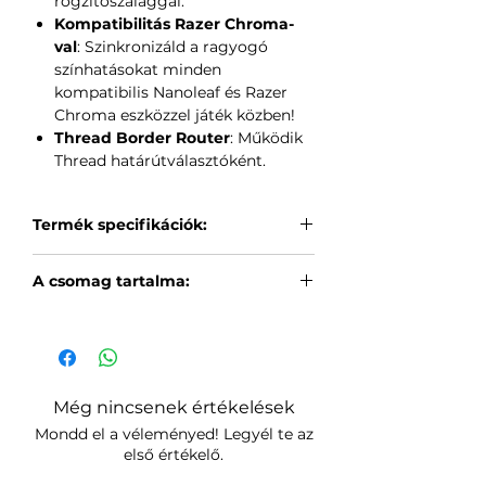
rögzítőszalaggal.
Kompatibilitás Razer Chroma-
val
: Szinkronizáld a ragyogó
színhatásokat minden
kompatibilis Nanoleaf és Razer
Chroma eszközzel játék közben!
Thread Border Router
: Működik
Thread határútválasztóként.
Termék specifikációk:
Színhőmérséklet
: 1200-6000K
A csomag tartalma:
Színcsatorna konfiguráció
:
RGBW
3x Fényvonal
Magasság
: 0,8 cm
3x Csatlakozó rögzítők a
Szélesség
: 28 cm
fényvonalak összekapcsolásához
Súly
: 38,5 g
3x Rögzítőlapok és csatlakozó
Élettartam
: 25 000 óra
Még nincsenek értékelések
sapkák a csatlakozók rögzítéséhez
Kommunikációs protokoll
: WiFi
Mondd el a véleményed! Legyél te az
2,4 GHz
első értékelő.
Kompatibilitás
: Apple HomeKit,