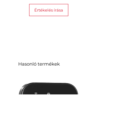
Amazon Alexa, Google Assistant,
IFTTT, Razer Chroma, Samsung
Értékelés írása
SmartThings
Hasonló termékek