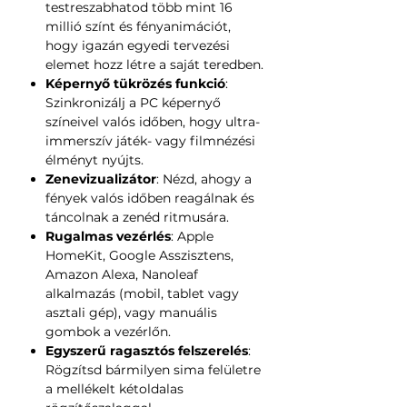
testreszabhatod több mint 16
millió színt és fényanimációt,
hogy igazán egyedi tervezési
elemet hozz létre a saját teredben.
Képernyő tükrözés funkció
:
Szinkronizálj a PC képernyő
színeivel valós időben, hogy ultra-
immerszív játék- vagy filmnézési
élményt nyújts.
Zenevizualizátor
: Nézd, ahogy a
fények valós időben reagálnak és
táncolnak a zenéd ritmusára.
Rugalmas vezérlés
: Apple
HomeKit, Google Asszisztens,
Amazon Alexa, Nanoleaf
alkalmazás (mobil, tablet vagy
asztali gép), vagy manuális
gombok a vezérlőn.
Egyszerű ragasztós felszerelés
:
Rögzítsd bármilyen sima felületre
a mellékelt kétoldalas