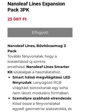
Nanoleaf Lines Expansion
Pack 3PK
Ár
23 087 Ft
Elfogyott
Nanoleaf Lines, Bővítőcsomag 3
Pack
További fényvonalak, hogy a
kialakításod új szintre
emelhesd.
Nanoleaf Lines Smarter
Kit
szükséges a használatához.
Smart hátsó megvilágítású LED
fényrudak
: Lenyűgöző RGB
világítást biztosítanak egy soha
nem látott moduláris formában.
Személyre szabható elrendezés
:
Kösd össze a fényvonalakat
egyedi geometriai alakzatokká, és