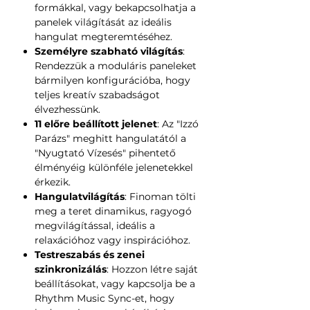
formákkal, vagy bekapcsolhatja a
panelek világítását az ideális
hangulat megteremtéséhez.
Személyre szabható világítás
:
Rendezzük a moduláris paneleket
bármilyen konfigurációba, hogy
teljes kreatív szabadságot
élvezhessünk.
11 előre beállított jelenet
: Az "Izzó
Parázs" meghitt hangulatától a
"Nyugtató Vízesés" pihentető
élményéig különféle jelenetekkel
érkezik.
Hangulatvilágítás
: Finoman tölti
meg a teret dinamikus, ragyogó
megvilágítással, ideális a
relaxációhoz vagy inspirációhoz.
Testreszabás és zenei
szinkronizálás
: Hozzon létre saját
beállításokat, vagy kapcsolja be a
Rhythm Music Sync-et, hogy