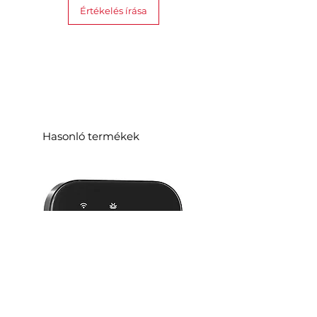
Amazon Alexa, Google Assistant,
Értékelés írása
IFTTT
Hasonló termékek