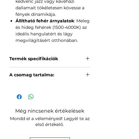
kedvenc jazz vagy kávéházi
dallamait tökéletesen kövesse a
fények dinamikája.
Állítható fehér árnyalatok
: Meleg
és hideg fehérek (1500-4000K) az
ideális hangulatért és lágy
megvilágításért otthonában.
Termék specifikációk
Magasság
: 20 cm
A csomag tartalma:
Szélesség
: 23 cm
Súly
: 208 g
3 db fa hatású hatszög panel
Kábelhossz
: 2,5 m
3 db rögzítőlap
Élettartam
: 25 000 óra
4 db kétoldalas ragasztós
Kommunikációs protokoll
: WiFi
rögzítőszalag
2,4 GHz
Még nincsenek értékelések
Fő jellemzők
: Connect+,
Mondd el a véleményed! Legyél te az
Érintésvezérlés, Zenei szinkronizálás,
első értékelő.
Ragyogó effektus
Kompatibilitás
: Apple HomeKit,