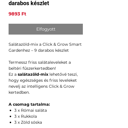
darabos készlet
Ár
9893 Ft
Elfogyott
Salátazöld-mix a Click & Grow Smart
Gardenhez – 9 darabos készlet
Termessz friss salátaleveleket a
beltéri fűszerkertedben!
Ez a
salátazöld-mix
lehetővé teszi,
hogy egészséges és friss leveleket
nevelj az intelligens Click & Grow
kertedben.
A csomag tartalma:
3 x Római saláta
3 x Rukkola
3 x Zöld sóska