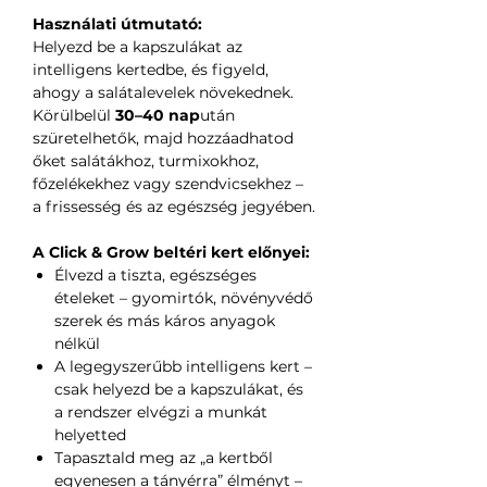
Használati útmutató:
Helyezd be a kapszulákat az
intelligens kertedbe, és figyeld,
ahogy a salátalevelek növekednek.
Körülbelül
30–40 nap
után
szüretelhetők, majd hozzáadhatod
őket salátákhoz, turmixokhoz,
főzelékekhez vagy szendvicsekhez –
a frissesség és az egészség jegyében.
A Click & Grow beltéri kert előnyei:
Élvezd a tiszta, egészséges
ételeket – gyomirtók, növényvédő
szerek és más káros anyagok
nélkül
A legegyszerűbb intelligens kert –
csak helyezd be a kapszulákat, és
a rendszer elvégzi a munkát
helyetted
Tapasztald meg az „a kertből
egyenesen a tányérra” élményt –