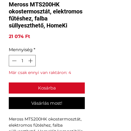
Meross MTS200HK
okostermosztát, elektromos
fűtéshez, falba
süllyeszthető, HomeKi
Ár
21 074 Ft
Mennyiség
*
Már csak ennyi van raktáron: 4
Kosárba
Vásárlás most!
Meross MTS200HK okostermosztát,
elektromos fűtéshez, falba