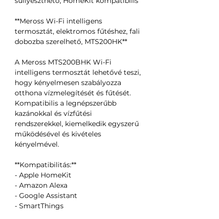
süllyeszthető, HomeKit kompatibilis
**Meross Wi-Fi intelligens
termosztát, elektromos fűtéshez, fali
dobozba szerelhető, MTS200HK**
A Meross MTS200BHK Wi-Fi
intelligens termosztát lehetővé teszi,
hogy kényelmesen szabályozza
otthona vízmelegítését és fűtését.
Kompatibilis a legnépszerűbb
kazánokkal és vízfűtési
rendszerekkel, kiemelkedik egyszerű
működésével és kivételes
kényelmével.
**Kompatibilitás:**
- Apple HomeKit
- Amazon Alexa
- Google Assistant
- SmartThings