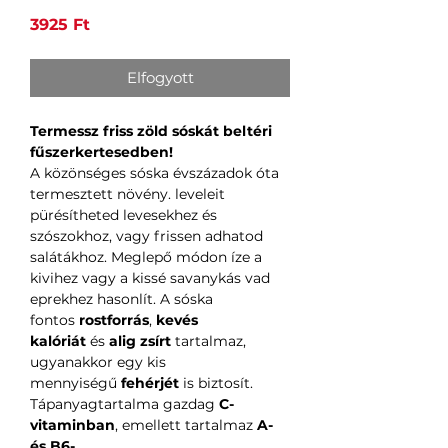
Ár
3925 Ft
Elfogyott
Termessz friss zöld sóskát beltéri
fűszerkertesedben!
A közönséges sóska évszázadok óta
termesztett növény. leveleit
pürésítheted levesekhez és
szószokhoz, vagy frissen adhatod
salátákhoz. Meglepő módon íze a
kivihez vagy a kissé savanykás vad
eprekhez hasonlít. A sóska
fontos
rostforrás
,
kevés
kalóriát
és
alig zsírt
tartalmaz,
ugyanakkor egy kis
mennyiségű
fehérjét
is biztosít.
Tápanyagtartalma gazdag
C-
vitaminban
, emellett tartalmaz
A-
és B6-