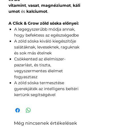
vitamint
,
vasat
,
magnéziumot
,
káli
umot
és
kalciumot
.
A Click & Grow zöld sóska előnyei:
A legegyszerűbb módja annak,
hogy befektess az egészségedbe
A zöld sóska kiváló kiegészítője
salátáknak, leveseknek, raguknak
és sok más ételnek
Csökkented az élelmiszer-
pazarlást, és tiszta,
vegyszermentes élelmet
fogyasztasz
A zöld sóska termesztése
gyerekjáték az intelligens beltéri
kertünk segítségével
Még nincsenek értékelések