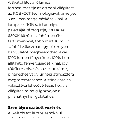
A SwitchBot állólámpa
forradalmasítja az otthoni világítást
az RGB+CCT technológiával, amelyet
3 az 1-ben megoldásként kínál. A
lámpa az RGB színtér teljes
palettáját támogatja, 2700K és
6500K közötti színhőmérséklet-
tartománnyal, több mint 16 millió
színből választhat, így bármilyen
hangulatot megteremthet. Akár
1200 lumen fényerőt és 100%-ban
állítható fényerősséget kínál, így
tökéletes olvasáshoz, munkához,
pihenéshez vagy ünnepi atmoszféra
megteremtéséhez. A színek széles
választéka lehetővé teszi, hogy a
világítás mindig igazodjon a
pillanatnyi hangulatához.
Személyre szabott vezérlés
A SwitchBot lámpa rendkívül