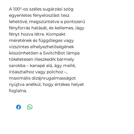
A 100°-os széles sugárzási szög
egyenletes fényeloszlást tesz
lehetővé, megszüntetve a pontszerű
fényforrás hatását, és kellemes, lágy
fényt hozva létre. Kompakt
méretének és függőleges vagy
vízszintes elhelyezhetőségének
köszönhetően a SwitchBot lámpa
tökéletesen illeszkedik bármely
sarokba – kanapé alá, ágy mellé,
íróasztalhoz vagy polchoz –,
maximális dizájnrugalmasságot
nyújtva anélkül, hogy értékes helyet
foglalna.
Még nincsenek értékelések
Mondd el a véleményed! Legyél te az
első értékelő.