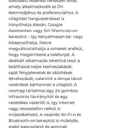
sokoldalú vezérlési rendszert kínál,
amely alkalmazkodik az Ön
életmódjához és preferenciáihoz. A
világítást hangvezérléssel is
irányíthatja Alexán, Google
Assistanten vagy Siri Shortcuts-on
keresztül – így kényelmesen be- vagy
kikapcsolhatja, illetve
megváltoztathatja a színeket anélkül,
hogy megérintené a telefonját. A
dedikált alkalmazás lehetővé teszi a
beállítások teljes testreszabását,
saját fényjelenetek és időzítések
létrehozását, valamint a lámpa távoli
vezérlését bárhonnan a világból. A
csomag tartalmaz egy 24 gombos
infravörös távirányítót és egy
vezetékes vezérlőt is, így internet
vagy okostelefon nélkül is
működtethető. A vezérlés Wi-Fi-n és
Bluetooth-on keresztül is működik,
stabil kapcsolatot és azonnali