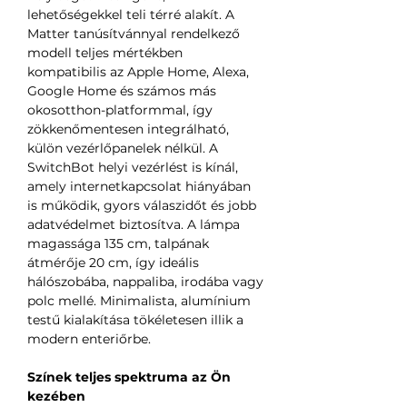
lehetőségekkel teli térré alakít. A
Matter tanúsítvánnyal rendelkező
modell teljes mértékben
kompatibilis az Apple Home, Alexa,
Google Home és számos más
okosotthon-platformmal, így
zökkenőmentesen integrálható,
külön vezérlőpanelek nélkül. A
SwitchBot helyi vezérlést is kínál,
amely internetkapcsolat hiányában
is működik, gyors válaszidőt és jobb
adatvédelmet biztosítva. A lámpa
magassága 135 cm, talpának
átmérője 20 cm, így ideális
hálószobába, nappaliba, irodába vagy
polc mellé. Minimalista, alumínium
testű kialakítása tökéletesen illik a
modern enteriőrbe.
Színek teljes spektruma az Ön
kezében