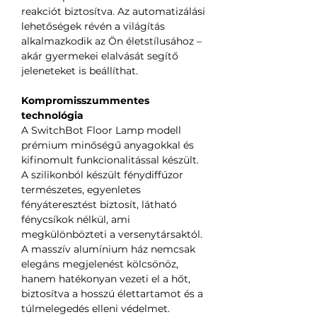
reakciót biztosítva. Az automatizálási
lehetőségek révén a világítás
alkalmazkodik az Ön életstílusához –
akár gyermekei elalvását segítő
jeleneteket is beállíthat.
Kompromisszummentes
technológia
A SwitchBot Floor Lamp modell
prémium minőségű anyagokkal és
kifinomult funkcionalitással készült.
A szilikonból készült fénydiffúzor
természetes, egyenletes
fényáteresztést biztosít, látható
fénycsíkok nélkül, ami
megkülönbözteti a versenytársaktól.
A masszív alumínium ház nemcsak
elegáns megjelenést kölcsönöz,
hanem hatékonyan vezeti el a hőt,
biztosítva a hosszú élettartamot és a
túlmelegedés elleni védelmet.