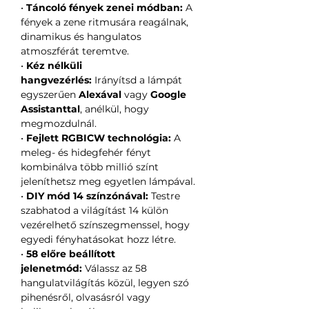
•
Táncoló fények zenei módban:
A
fények a zene ritmusára reagálnak,
dinamikus és hangulatos
atmoszférát teremtve.
•
Kéz nélküli
hangvezérlés:
Irányítsd a lámpát
egyszerűen
Alexával
vagy
Google
Assistanttal
, anélkül, hogy
megmozdulnál.
•
Fejlett RGBICW technológia:
A
meleg- és hidegfehér fényt
kombinálva több millió színt
jeleníthetsz meg egyetlen lámpával.
•
DIY mód 14 színzónával:
Testre
szabhatod a világítást 14 külön
vezérelhető színszegmenssel, hogy
egyedi fényhatásokat hozz létre.
•
58 előre beállított
jelenetmód:
Válassz az 58
hangulatvilágítás közül, legyen szó
pihenésről, olvasásról vagy