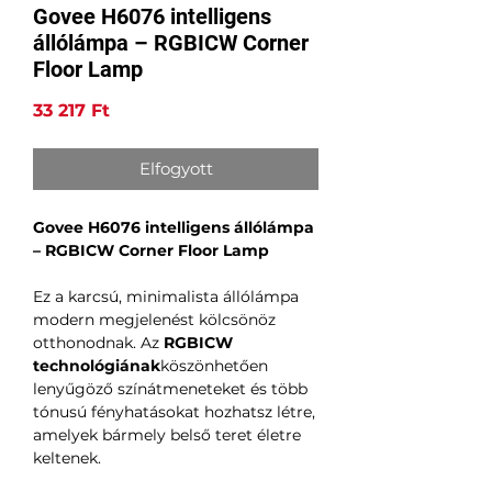
Govee H6076 intelligens
állólámpa – RGBICW Corner
Floor Lamp
Ár
33 217 Ft
Elfogyott
Govee H6076 intelligens állólámpa
– RGBICW Corner Floor Lamp
Ez a karcsú, minimalista állólámpa
modern megjelenést kölcsönöz
otthonodnak. Az
RGBICW
technológiának
köszönhetően
lenyűgöző színátmeneteket és több
tónusú fényhatásokat hozhatsz létre,
amelyek bármely belső teret életre
keltenek.