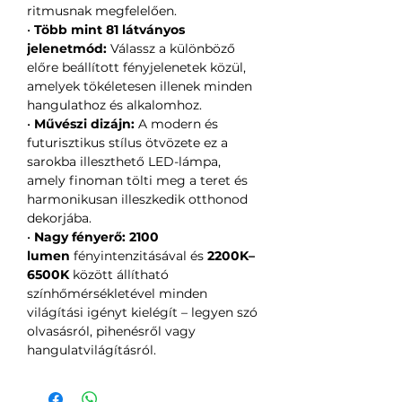
ritmusnak megfelelően.
•
Több mint 81 látványos
jelenetmód:
Válassz a különböző
előre beállított fényjelenetek közül,
amelyek tökéletesen illenek minden
hangulathoz és alkalomhoz.
•
Művészi dizájn:
A modern és
futurisztikus stílus ötvözete ez a
sarokba illeszthető LED-lámpa,
amely finoman tölti meg a teret és
harmonikusan illeszkedik otthonod
dekorjába.
•
Nagy fényerő:
2100
lumen
fényintenzitásával és
2200K–
6500K
között állítható
színhőmérsékletével minden
világítási igényt kielégít – legyen szó
olvasásról, pihenésről vagy
hangulatvilágításról.