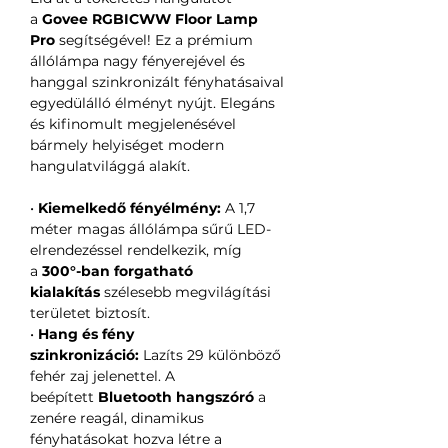
a
Govee RGBICWW Floor Lamp
Pro
segítségével! Ez a prémium
állólámpa nagy fényerejével és
hanggal szinkronizált fényhatásaival
egyedülálló élményt nyújt. Elegáns
és kifinomult megjelenésével
bármely helyiséget modern
hangulatvilággá alakít.
•
Kiemelkedő fényélmény:
A 1,7
méter magas állólámpa sűrű LED-
elrendezéssel rendelkezik, míg
a
300°-ban forgatható
kialakítás
szélesebb megvilágítási
területet biztosít.
•
Hang és fény
szinkronizáció:
Lazíts 29 különböző
fehér zaj jelenettel. A
beépített
Bluetooth hangszóró
a
zenére reagál, dinamikus
fényhatásokat hozva létre a