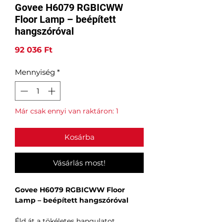
Govee H6079 RGBICWW
Floor Lamp – beépített
hangszóróval
Ár
92 036 Ft
Mennyiség
*
Már csak ennyi van raktáron: 1
Kosárba
Vásárlás most!
Govee H6079 RGBICWW Floor
Lamp – beépített hangszóróval
Éld át a tökéletes hangulatot