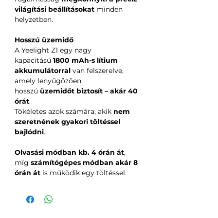
világítási beállításokat
minden
helyzetben.
Hosszú üzemidő
A Yeelight Z1 egy nagy
kapacitású
1800 mAh-s lítium
akkumulátorral
van felszerelve,
amely lenyűgözően
hosszú
üzemidőt biztosít – akár 40
órát
.
Tökéletes azok számára, akik
nem
szeretnének gyakori töltéssel
bajlódni
.
Olvasási módban kb. 4 órán át
,
míg
számítógépes módban akár 8
órán át
is működik egy töltéssel.