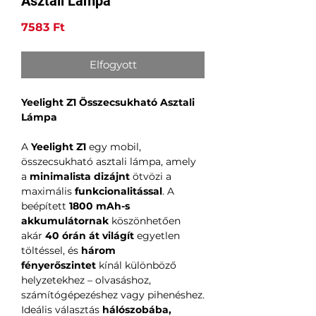
Asztali Lámpa
Ár
7583 Ft
Elfogyott
Yeelight Z1 Összecsukható Asztali
Lámpa
A
Yeelight Z1
egy mobil,
összecsukható asztali lámpa, amely
a
minimalista dizájnt
ötvözi a
maximális
funkcionalitással
. A
beépített
1800 mAh-s
akkumulátornak
köszönhetően
akár
40 órán át világít
egyetlen
töltéssel, és
három
fényerőszintet
kínál különböző
helyzetekhez – olvasáshoz,
számítógépezéshez vagy pihenéshez.
Ideális választás
hálószobába,