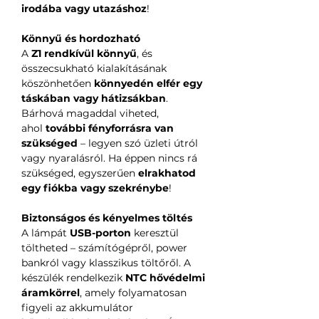
irodába vagy utazáshoz
!
Könnyű és hordozható
A
Z1 rendkívül könnyű
, és
összecsukható kialakításának
köszönhetően
könnyedén elfér egy
táskában vagy hátizsákban
.
Bárhová magaddal viheted,
ahol
további fényforrásra van
szükséged
– legyen szó üzleti útról
vagy nyaralásról. Ha éppen nincs rá
szükséged, egyszerűen
elrakhatod
egy fiókba vagy szekrénybe
!
Biztonságos és kényelmes töltés
A lámpát
USB-porton
keresztül
töltheted – számítógépről, power
bankról vagy klasszikus töltőről. A
készülék rendelkezik
NTC hővédelmi
áramkörrel
, amely folyamatosan
figyeli az akkumulátor