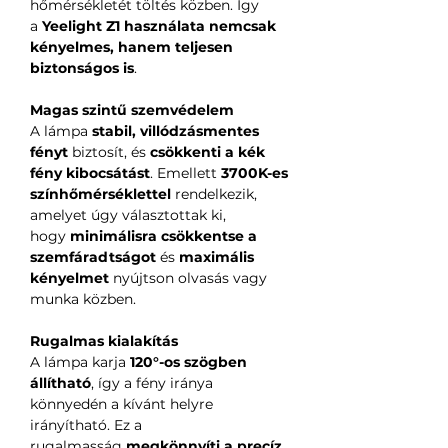
hőmérsékletét töltés közben. Így
a
Yeelight Z1 használata nemcsak
kényelmes, hanem teljesen
biztonságos is
.
Magas szintű szemvédelem
A lámpa
stabil, villódzásmentes
fényt
biztosít, és
csökkenti a kék
fény kibocsátást
. Emellett
3700K-es
színhőmérséklettel
rendelkezik,
amelyet úgy választottak ki,
hogy
minimálisra csökkentse a
szemfáradtságot
és
maximális
kényelmet
nyújtson olvasás vagy
munka közben.
Rugalmas kialakítás
A lámpa karja
120°-os szögben
állítható
, így a fény iránya
könnyedén a kívánt helyre
irányítható. Ez a
rugalmasság
megkönnyíti a precíz