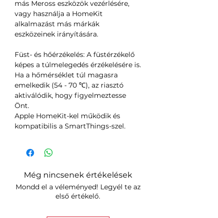
más Meross eszközök vezérlésére,
vagy használja a HomeKit
alkalmazást más márkák
eszközeinek irányítására.
Füst- és hőérzékelés: A füstérzékelő
képes a túlmelegedés érzékelésére is.
Ha a hőmérséklet túl magasra
emelkedik (54 - 70 ℃), az riasztó
aktiválódik, hogy figyelmeztesse
Önt.
Apple HomeKit-kel működik és
kompatibilis a SmartThings-szel.
Még nincsenek értékelések
Mondd el a véleményed! Legyél te az
első értékelő.