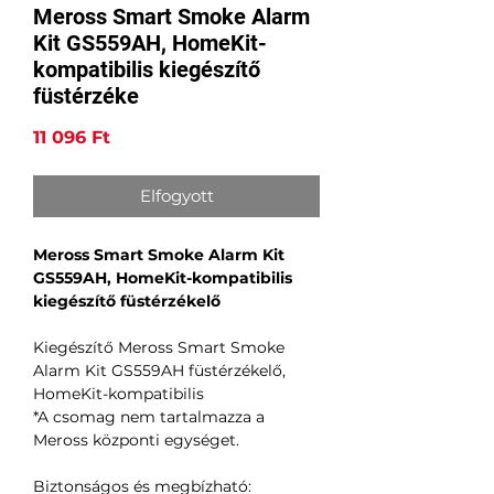
Meross Smart Smoke Alarm
Kit GS559AH, HomeKit-
kompatibilis kiegészítő
füstérzéke
Ár
11 096 Ft
Elfogyott
Meross Smart Smoke Alarm Kit
GS559AH, HomeKit-kompatibilis
kiegészítő füstérzékelő
Kiegészítő Meross Smart Smoke
Alarm Kit GS559AH füstérzékelő,
HomeKit-kompatibilis
*A csomag nem tartalmazza a
Meross központi egységet.
Biztonságos és megbízható: