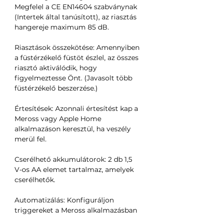
Megfelel a CE EN14604 szabványnak
(Intertek által tanúsított), az riasztás
hangereje maximum 85 dB.
Riasztások összekötése: Amennyiben
a füstérzékelő füstöt észlel, az összes
riasztó aktiválódik, hogy
figyelmeztesse Önt. (Javasolt több
füstérzékelő beszerzése.)
Értesítések: Azonnali értesítést kap a
Meross vagy Apple Home
alkalmazáson keresztül, ha veszély
merül fel.
Cserélhető akkumulátorok: 2 db 1,5
V-os AA elemet tartalmaz, amelyek
cserélhetők.
Automatizálás: Konfiguráljon
triggereket a Meross alkalmazásban