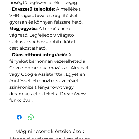
hőségtől egészen a téli hidegig.
•
Egyszerű telepítés:
A mellékelt
VHB ragasztóval és rögzítőkkel
gyorsan és könnyen felszerelhető.
Megjegyzés:
A termék nem
vágható. Legfeljebb 9 világító
szakasz és 4 hosszabbító kábel
csatlakoztatható.
•
Okos otthoni integráció:
A
fényeket bárhonnan vezérelheted a
Govee Home alkalmazással, Alexával
vagy Google Assistanttal. Egyetlen
érintéssel létrehozhatsz zenével
szinkronizált fényshow-t vagy
dinamikus effekteket a DreamView
funkcióval.
Még nincsenek értékelések
Mondd el a véleményed! Legyél te az