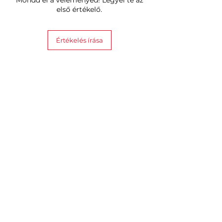
első értékelő.
Értékelés írása
Hasonló termékek