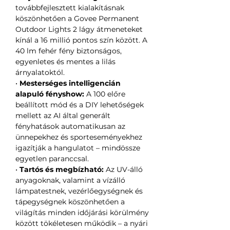
továbbfejlesztett kialakításnak
köszönhetően a Govee Permanent
Outdoor Lights 2 lágy átmeneteket
kínál a 16 millió pontos szín között. A
40 lm fehér fény biztonságos,
egyenletes és mentes a lilás
árnyalatoktól.
•
Mesterséges intelligencián
alapuló fényshow:
A 100 előre
beállított mód és a DIY lehetőségek
mellett az AI által generált
fényhatások automatikusan az
ünnepekhez és sporteseményekhez
igazítják a hangulatot – mindössze
egyetlen paranccsal.
•
Tartós és megbízható:
Az UV-álló
anyagoknak, valamint a vízálló
lámpatestnek, vezérlőegységnek és
tápegységnek köszönhetően a
világítás minden időjárási körülmény
között tökéletesen működik – a nyári