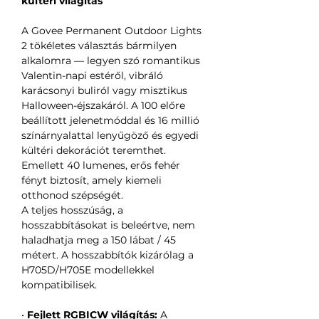
kültéri világítás
A Govee Permanent Outdoor Lights
2 tökéletes választás bármilyen
alkalomra — legyen szó romantikus
Valentin-napi estéről, vibráló
karácsonyi buliról vagy misztikus
Halloween-éjszakáról. A 100 előre
beállított jelenetmóddal és 16 millió
színárnyalattal lenyűgöző és egyedi
kültéri dekorációt teremthet.
Emellett 40 lumenes, erős fehér
fényt biztosít, amely kiemeli
otthonod szépségét.
A teljes hosszúság, a
hosszabbításokat is beleértve, nem
haladhatja meg a 150 lábat / 45
métert. A hosszabbítók kizárólag a
H705D/H705E modellekkel
kompatibilisek.
•
Fejlett RGBICW világítás:
A