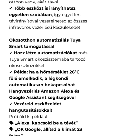
otthon vagy, akár távol
✔
Több eszközt is irányíthatsz
egyetlen szobában
, így egyetlen
távirányítóval vezérelheted az összes
infravörös vezérlésű készülékedet
Okosotthon automatizálás Tuya
Smart támogatással
✔
Hozz létre automatizációkat
más
Tuya Smart ökoszisztémába tartozó
okoseszközökkel
✔
Példa: ha a hőmérséklet 26°C
fölé emelkedik, a légkondi
automatikusan bekapcsolhat
Hangvezérlés Amazon Alexa és
Google Assistant segítségével
✔
Vezéreld eszközeidet
hangutasításokkal!
Próbáld ki például:
🗣
„Alexa, kapcsold be a tévét”
🗣
„OK Google, állítsd a klímát 23
fokra”