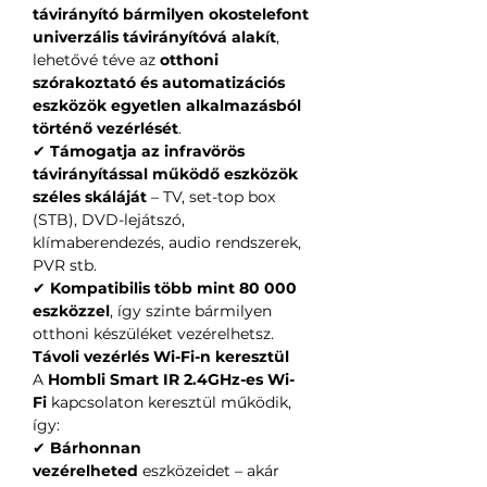
távirányító
bármilyen okostelefont
univerzális távirányítóvá alakít
,
lehetővé téve az
otthoni
szórakoztató és automatizációs
eszközök egyetlen alkalmazásból
történő vezérlését
.
✔
Támogatja az infravörös
távirányítással működő eszközök
széles skáláját
– TV, set-top box
(STB), DVD-lejátszó,
klímaberendezés, audio rendszerek,
PVR stb.
✔
Kompatibilis több mint 80 000
eszközzel
, így szinte bármilyen
otthoni készüléket vezérelhetsz.
Távoli vezérlés Wi-Fi-n keresztül
A
Hombli Smart IR
2.4GHz-es Wi-
Fi
kapcsolaton keresztül működik,
így:
✔
Bárhonnan
vezérelheted
eszközeidet – akár