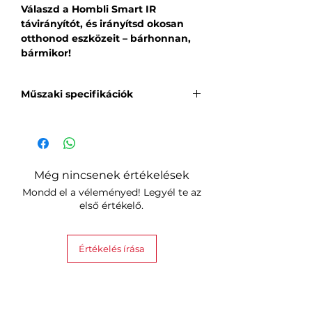
Válaszd a Hombli Smart IR
távirányítót, és irányítsd okosan
otthonod eszközeit – bárhonnan,
bármikor!
Műszaki specifikációk
Termékadatok
SKU
: HBUR-0200
EAN
: 8721022290850
Ár
: 153,00 lej
Még nincsenek értékelések
Tápellátás
Mondd el a véleményed! Legyél te az
Tápforrás
: USB
első értékelő.
Akkumulátor típusa
: Nincs
akkumulátor
Akkumulátor kódja
: Nincs
Értékelés írása
akkumulátor
USB típusa
: USB-C