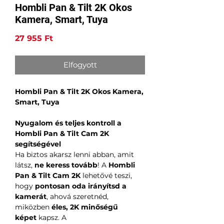
Hombli Pan & Tilt 2K Okos
Kamera, Smart, Tuya
Ár
27 955 Ft
Elfogyott
Hombli Pan & Tilt 2K Okos Kamera,
Smart, Tuya
Nyugalom és teljes kontroll a
Hombli Pan & Tilt Cam 2K
segítségével
Ha biztos akarsz lenni abban, amit
látsz,
ne keress tovább
! A
Hombli
Pan & Tilt Cam 2K
lehetővé teszi,
hogy
pontosan oda irányítsd a
kamerát
, ahová szeretnéd,
miközben
éles, 2K minőségű
képet
kapsz. A