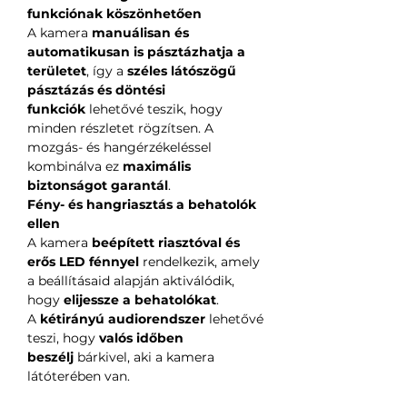
funkciónak köszönhetően
A kamera
manuálisan és
automatikusan is pásztázhatja a
területet
, így a
széles látószögű
pásztázás és döntési
funkciók
lehetővé teszik, hogy
minden részletet rögzítsen. A
mozgás- és hangérzékeléssel
kombinálva ez
maximális
biztonságot garantál
.
Fény- és hangriasztás a behatolók
ellen
A kamera
beépített riasztóval és
erős LED fénnyel
rendelkezik, amely
a beállításaid alapján aktiválódik,
hogy
elijessze a behatolókat
.
A
kétirányú audiorendszer
lehetővé
teszi, hogy
valós időben
beszélj
bárkivel, aki a kamera
látóterében van.