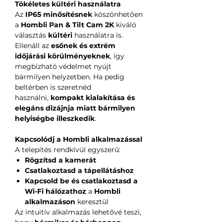
Tökéletes kültéri használatra
Az
IP65 minősítésnek
köszönhetően
a
Hombli Pan & Tilt Cam 2K
kiváló
választás
kültéri
használatra is.
Ellenáll az
esőnek és extrém
időjárási körülményeknek
, így
megbízható védelmet nyújt
bármilyen helyzetben. Ha pedig
beltérben is szeretnéd
használni,
kompakt kialakítása és
elegáns dizájnja miatt bármilyen
helyiségbe illeszkedik
.
Kapcsolódj a Hombli alkalmazással
A telepítés rendkívül egyszerű:
Rögzítsd a kamerát
Csatlakoztasd a tápellátáshoz
Kapcsold be és csatlakoztasd a
Wi-Fi hálózathoz
a
Hombli
alkalmazáson
keresztül
Az intuitív alkalmazás lehetővé teszi,