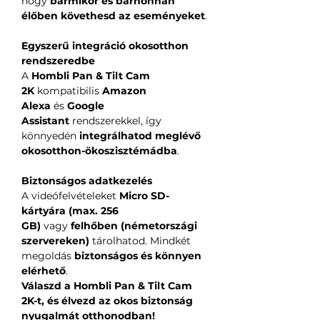
hogy
bármikor és bárhonnan
élőben követhesd az eseményeket
.
Egyszerű integráció okosotthon
rendszeredbe
A
Hombli Pan & Tilt Cam
2K
kompatibilis
Amazon
Alexa
és
Google
Assistant
rendszerekkel, így
könnyedén
integrálhatod meglévő
okosotthon-ökoszisztémádba
.
Biztonságos adatkezelés
A videófelvételeket
Micro SD-
kártyára (max. 256
GB)
vagy
felhőben (németországi
szervereken)
tárolhatod. Mindkét
megoldás
biztonságos és könnyen
elérhető
.
Válaszd a Hombli Pan & Tilt Cam
2K-t, és élvezd az okos biztonság
nyugalmát otthonodban!