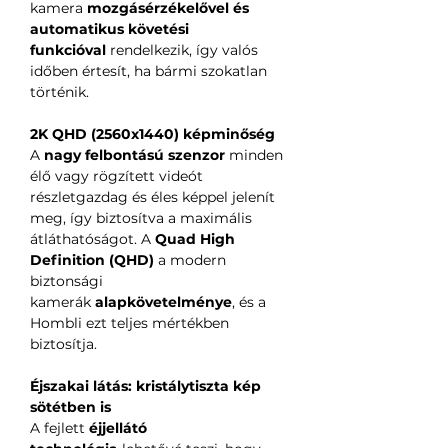
kamera
mozgásérzékelővel és
automatikus követési
funkcióval
rendelkezik, így valós
időben értesít, ha bármi szokatlan
történik.
2K QHD (2560x1440) képminőség
A
nagy felbontású szenzor
minden
élő vagy rögzített videót
részletgazdag és éles képpel jelenít
meg, így biztosítva a maximális
átláthatóságot. A
Quad High
Definition (QHD)
a modern
biztonsági
kamerák
alapkövetelménye
, és a
Hombli ezt teljes mértékben
biztosítja.
Éjszakai látás: kristálytiszta kép
sötétben is
A fejlett
éjjellátó