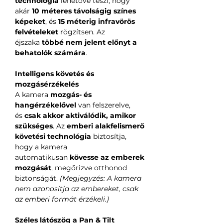
technológia
lehetővé teszi, hogy
akár
10 méteres távolságig színes
képeket
, és
15 méterig infravörös
felvételeket
rögzítsen. Az
éjszaka
többé nem jelent előnyt a
behatolók számára
.
Intelligens követés és
mozgásérzékelés
A kamera
mozgás- és
hangérzékelővel
van felszerelve,
és
csak akkor aktiválódik, amikor
szükséges
. Az
emberi alakfelismerő
követési technológia
biztosítja,
hogy a kamera
automatikusan
kövesse az emberek
mozgását
, megőrizve otthonod
biztonságát.
(Megjegyzés: A kamera
nem azonosítja az embereket, csak
az emberi formát érzékeli.)
Széles látószög a Pan & Tilt