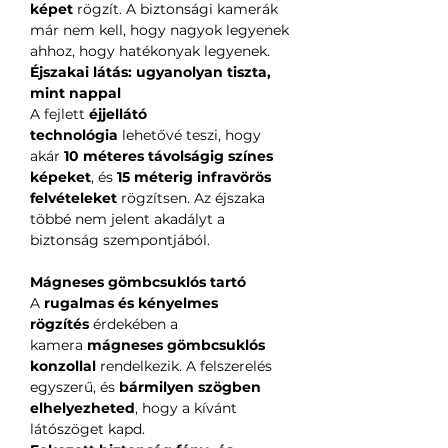
képet
rögzít. A biztonsági kamerák
már nem kell, hogy nagyok legyenek
ahhoz, hogy hatékonyak legyenek.
Éjszakai látás: ugyanolyan tiszta,
mint nappal
A fejlett
éjjellátó
technológia
lehetővé teszi, hogy
akár
10 méteres távolságig színes
képeket
, és
15 méterig infravörös
felvételeket
rögzítsen. Az éjszaka
többé nem jelent akadályt a
biztonság szempontjából.
Mágneses gömbcsuklós tartó
A
rugalmas és kényelmes
rögzítés
érdekében a
kamera
mágneses gömbcsuklós
konzollal
rendelkezik. A felszerelés
egyszerű, és
bármilyen szögben
elhelyezheted
, hogy a kívánt
látószöget kapd.