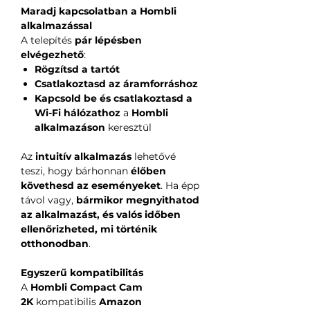
Maradj kapcsolatban a Hombli
alkalmazással
A telepítés
pár lépésben
elvégezhető
:
Rögzítsd a tartót
Csatlakoztasd az áramforráshoz
Kapcsold be és csatlakoztasd a
Wi-Fi hálózathoz
a
Hombli
alkalmazáson
keresztül
Az
intuitív alkalmazás
lehetővé
teszi, hogy bárhonnan
élőben
követhesd az eseményeket
. Ha épp
távol vagy,
bármikor megnyithatod
az alkalmazást, és valós időben
ellenőrizheted, mi történik
otthonodban
.
Egyszerű kompatibilitás
A
Hombli Compact Cam
2K
kompatibilis
Amazon