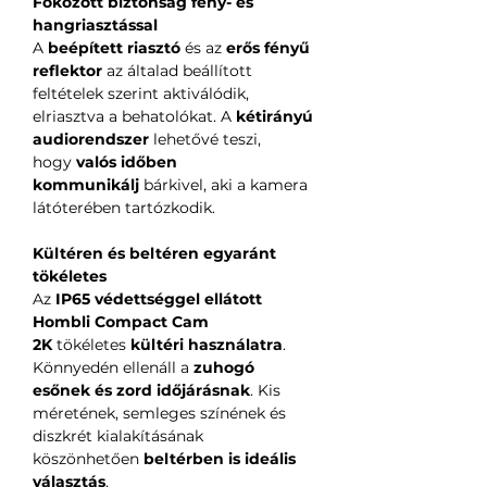
Fokozott biztonság fény- és
hangriasztással
A
beépített riasztó
és az
erős fényű
reflektor
az általad beállított
feltételek szerint aktiválódik,
elriasztva a behatolókat. A
kétirányú
audiorendszer
lehetővé teszi,
hogy
valós időben
kommunikálj
bárkivel, aki a kamera
látóterében tartózkodik.
Kültéren és beltéren egyaránt
tökéletes
Az
IP65 védettséggel ellátott
Hombli Compact Cam
2K
tökéletes
kültéri használatra
.
Könnyedén ellenáll a
zuhogó
esőnek és zord időjárásnak
. Kis
méretének, semleges színének és
diszkrét kialakításának
köszönhetően
beltérben is ideális
választás
.