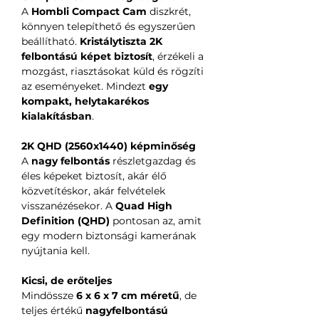
A
Hombli Compact Cam
diszkrét,
könnyen telepíthető és egyszerűen
beállítható.
Kristálytiszta 2K
felbontású képet biztosít
, érzékeli a
mozgást, riasztásokat küld és rögzíti
az eseményeket. Mindezt
egy
kompakt, helytakarékos
kialakításban
.
2K QHD (2560x1440) képminőség
A
nagy felbontás
részletgazdag és
éles képeket biztosít, akár élő
közvetítéskor, akár felvételek
visszanézésekor. A
Quad High
Definition (QHD)
pontosan az, amit
egy modern biztonsági kamerának
nyújtania kell.
Kicsi, de erőteljes
Mindössze
6 x 6 x 7 cm méretű
, de
teljes értékű
nagyfelbontású