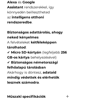
Alexa
és
Google
Assistant
rendszerekkel, így
könnyedén beillesztheted
az
intelligens otthoni
rendszeredbe
.
Biztonságos adattárolás, ahogy
neked kényelmes
A felvételeket
kétféleképpen
tárolhatod
:
✔
Micro SD-kártyán
(legfeljebb
256
GB-os kártya
behelyezésével)
✔
Biztonságos németországi
felhőalapú tárolásban
Akárhogy is döntesz,
adataid
mindig védettek és elérhetők
lesznek számodra
.
Műszaki specifikációk
Felhasználás