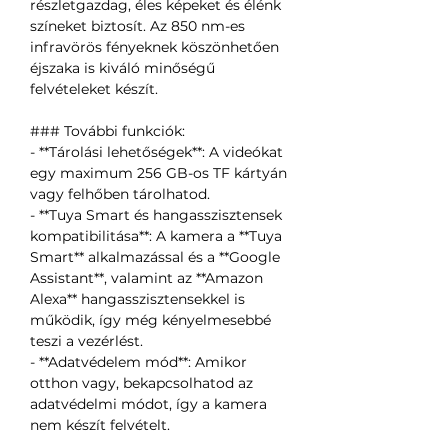
részletgazdag, éles képeket és élénk
színeket biztosít. Az 850 nm-es
infravörös fényeknek köszönhetően
éjszaka is kiváló minőségű
felvételeket készít.
### További funkciók:
- **Tárolási lehetőségek**: A videókat
egy maximum 256 GB-os TF kártyán
vagy felhőben tárolhatod.
- **Tuya Smart és hangasszisztensek
kompatibilitása**: A kamera a **Tuya
Smart** alkalmazással és a **Google
Assistant**, valamint az **Amazon
Alexa** hangasszisztensekkel is
működik, így még kényelmesebbé
teszi a vezérlést.
- **Adatvédelem mód**: Amikor
otthon vagy, bekapcsolhatod az
adatvédelmi módot, így a kamera
nem készít felvételt.