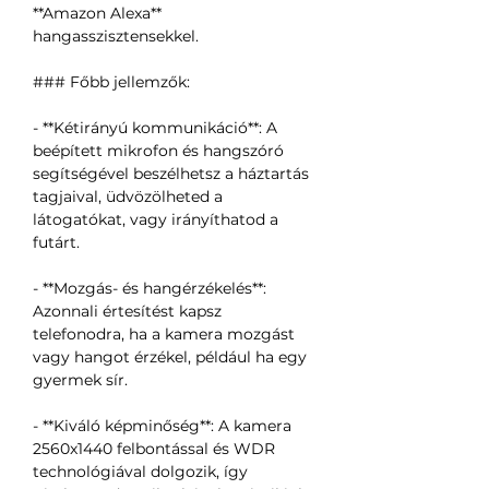
**Amazon Alexa**
hangasszisztensekkel.
### Főbb jellemzők:
- **Kétirányú kommunikáció**: A
beépített mikrofon és hangszóró
segítségével beszélhetsz a háztartás
tagjaival, üdvözölheted a
látogatókat, vagy irányíthatod a
futárt.
- **Mozgás- és hangérzékelés**:
Azonnali értesítést kapsz
telefonodra, ha a kamera mozgást
vagy hangot érzékel, például ha egy
gyermek sír.
- **Kiváló képminőség**: A kamera
2560x1440 felbontással és WDR
technológiával dolgozik, így