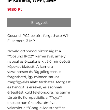
IP kamera, Wi-Fi, 3MP
Ár
9180 Ft
Elfogyott
Gosund IPC2 beltéri, forgatható Wi-
Fi kamera, 3 MP
Növeld otthonod biztonságát a
**Gosund IPC2** kamerával, amely
nappal és éjszaka is kiváló minőségű
képeket biztosít. A kamera
vízszintesen és függőlegesen is
forgatható, így minden sarkot
megfigyelés alatt tarthatsz. Mozgást
és hangot is érzékel, és azonnali
értesítést küld telefonodra, ha bármi
történik. Kompatibilis a **Tuya**
okosotthon ökoszisztémával,
valamint a **Google Assistant** és