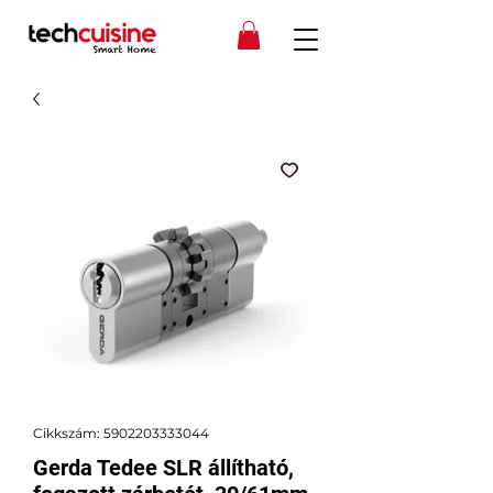
Cikkszám: 5902203333044
Gerda Tedee SLR állítható,