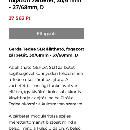
fogazott zárbetét, 30/61mm
- 37/68mm, D
Ár
27 563 Ft
Elfogyott
Gerda Tedee SLR állítható, fogazott
zárbetét, 30/61mm - 37/68mm, D
Az állítható GERDA SLR zárbetét
segítségével könnyedén felszerelheti
a Tedee okoszárat az ajtóra. A
zárbetét biztonsági funkcióval van
ellátva, így kívülről kulccsal akkor is
kinyithatja az ajtót, ha belülről a
Tedee okoszár a kulcsra van szerelve.
A zárbetét modularitása széles
mérettartományt biztosít mind a
belső, mind a külső oldalon. A belső