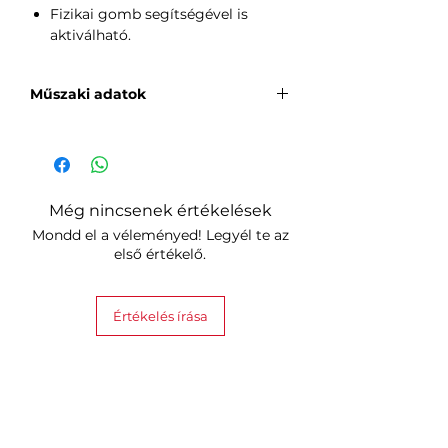
Fizikai gomb segítségével is
aktiválható.
Műszaki adatok
Modell
MSS620
Bemenet
100-240V~,
50/60Hz, 10A
Még nincsenek értékelések
Mondd el a véleményed! Legyél te az
Kimenet
100-240V~,
első értékelő.
50/60Hz, 10A
Méret
15.1 x 8.0 x
Értékelés írása
5.0 cm
Kábelhosszúság
28,5 cm
Rendszer
iOS 9 minim