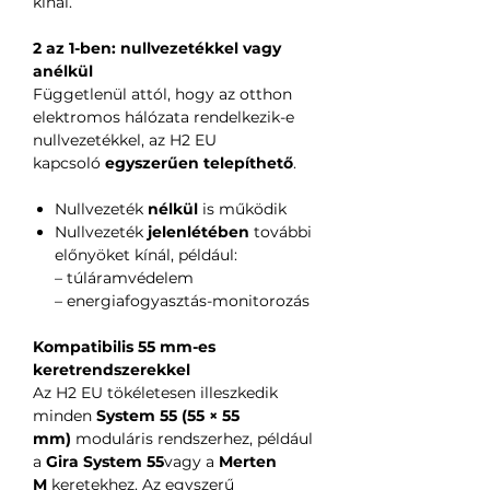
kínál.
2 az 1-ben: nullvezetékkel vagy
anélkül
Függetlenül attól, hogy az otthon
elektromos hálózata rendelkezik-e
nullvezetékkel, az H2 EU
kapcsoló
egyszerűen telepíthető
.
Nullvezeték
nélkül
is működik
Nullvezeték
jelenlétében
további
előnyöket kínál, például:
– túláramvédelem
– energiafogyasztás-monitorozás
Kompatibilis 55 mm-es
keretrendszerekkel
Az H2 EU tökéletesen illeszkedik
minden
System 55 (55 × 55
mm)
moduláris rendszerhez, például
a
Gira System 55
vagy a
Merten
M
keretekhez. Az egyszerű