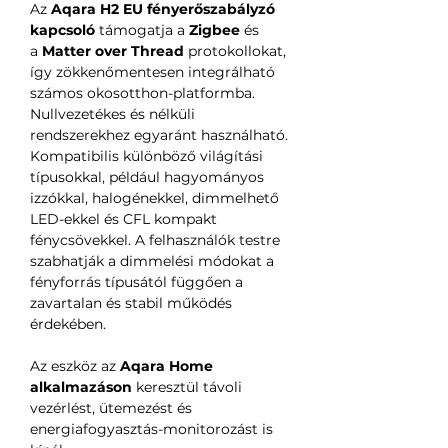
Az
Aqara H2 EU fényerőszabályzó
kapcsoló
támogatja a
Zigbee
és
a
Matter over Thread
protokollokat,
így zökkenőmentesen integrálható
számos okosotthon-platformba.
Nullvezetékes és nélküli
rendszerekhez egyaránt használható.
Kompatibilis különböző világítási
típusokkal, például hagyományos
izzókkal, halogénekkel, dimmelhető
LED-ekkel és CFL kompakt
fénycsövekkel. A felhasználók testre
szabhatják a dimmelési módokat a
fényforrás típusától függően a
zavartalan és stabil működés
érdekében.
Az eszköz az
Aqara Home
alkalmazáson
keresztül távoli
vezérlést, ütemezést és
energiafogyasztás-monitorozást is