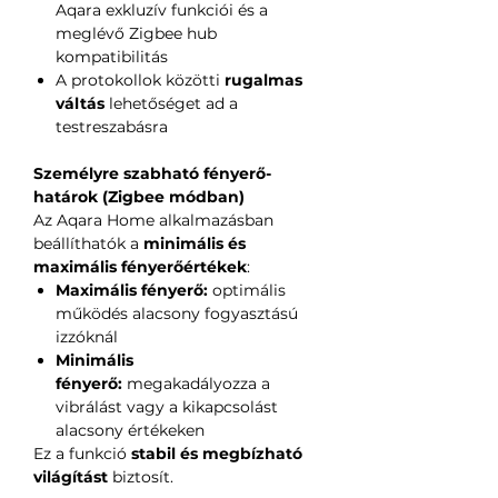
Aqara exkluzív funkciói és a
meglévő Zigbee hub
kompatibilitás
A protokollok közötti
rugalmas
váltás
lehetőséget ad a
testreszabásra
Személyre szabható fényerő-
határok (Zigbee módban)
Az Aqara Home alkalmazásban
beállíthatók a
minimális és
maximális fényerőértékek
:
Maximális fényerő:
optimális
működés alacsony fogyasztású
izzóknál
Minimális
fényerő:
megakadályozza a
vibrálást vagy a kikapcsolást
alacsony értékeken
Ez a funkció
stabil és megbízható
világítást
biztosít.