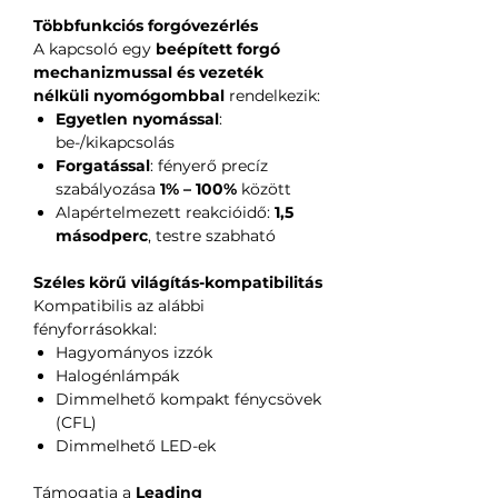
Többfunkciós forgóvezérlés
A kapcsoló egy
beépített forgó
mechanizmussal és vezeték
nélküli nyomógombbal
rendelkezik:
Egyetlen nyomással
:
be-/kikapcsolás
Forgatással
: fényerő precíz
szabályozása
1% – 100%
között
Alapértelmezett reakcióidő:
1,5
másodperc
, testre szabható
Széles körű világítás-kompatibilitás
Kompatibilis az alábbi
fényforrásokkal:
Hagyományos izzók
Halogénlámpák
Dimmelhető kompakt fénycsövek
(CFL)
Dimmelhető LED-ek
Támogatja a
Leading