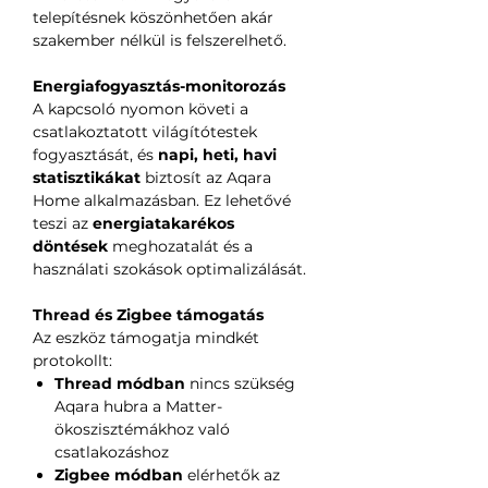
telepítésnek köszönhetően akár
szakember nélkül is felszerelhető.
Energiafogyasztás-monitorozás
A kapcsoló nyomon követi a
csatlakoztatott világítótestek
fogyasztását, és
napi, heti, havi
statisztikákat
biztosít az Aqara
Home alkalmazásban. Ez lehetővé
teszi az
energiatakarékos
döntések
meghozatalát és a
használati szokások optimalizálását.
Thread és Zigbee támogatás
Az eszköz támogatja mindkét
protokollt:
Thread módban
nincs szükség
Aqara hubra a Matter-
ökoszisztémákhoz való
csatlakozáshoz
Zigbee módban
elérhetők az