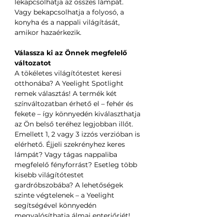
lekapcsolhatja az összes lámpát.
Vagy bekapcsolhatja a folyosó, a
konyha és a nappali világítását,
amikor hazaérkezik.
Válassza ki az Önnek megfelelő
változatot
A tökéletes világítótestet keresi
otthonába? A Yeelight Spotlight
remek választás! A termék két
színváltozatban érhető el – fehér és
fekete – így könnyedén kiválaszthatja
az Ön belső teréhez legjobban illőt.
Emellett 1, 2 vagy 3 izzós verzióban is
elérhető. Éjjeli szekrényhez keres
lámpát? Vagy tágas nappaliba
megfelelő fényforrást? Esetleg több
kisebb világítótestet
gardróbszobába? A lehetőségek
szinte végtelenek – a Yeelight
segítségével könnyedén
megvalósíthatja álmai enteriőrjét!