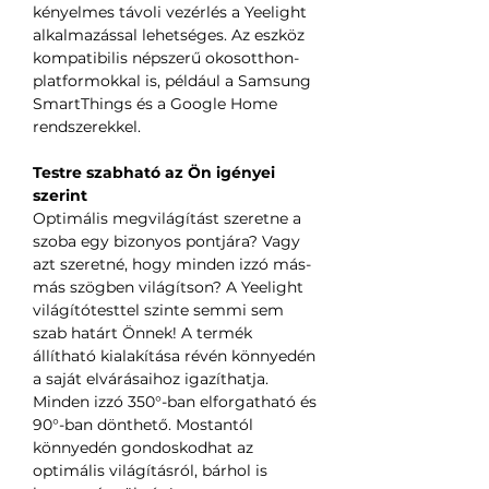
kényelmes távoli vezérlés a Yeelight
alkalmazással lehetséges. Az eszköz
kompatibilis népszerű okosotthon-
platformokkal is, például a Samsung
SmartThings és a Google Home
rendszerekkel.
Testre szabható az Ön igényei
szerint
Optimális megvilágítást szeretne a
szoba egy bizonyos pontjára? Vagy
azt szeretné, hogy minden izzó más-
más szögben világítson? A Yeelight
világítótesttel szinte semmi sem
szab határt Önnek! A termék
állítható kialakítása révén könnyedén
a saját elvárásaihoz igazíthatja.
Minden izzó 350°-ban elforgatható és
90°-ban dönthető. Mostantól
könnyedén gondoskodhat az
optimális világításról, bárhol is