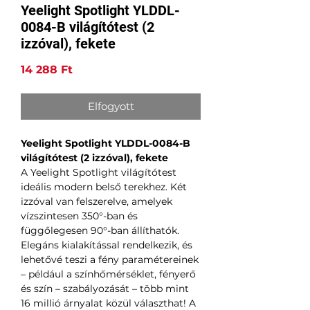
Yeelight Spotlight YLDDL-
0084-B világítótest (2
izzóval), fekete
Ár
14 288 Ft
Elfogyott
Yeelight Spotlight YLDDL-0084-B
világítótest (2 izzóval), fekete
A Yeelight Spotlight világítótest
ideális modern belső terekhez. Két
izzóval van felszerelve, amelyek
vízszintesen 350°-ban és
függőlegesen 90°-ban állíthatók.
Elegáns kialakítással rendelkezik, és
lehetővé teszi a fény paramétereinek
– például a színhőmérséklet, fényerő
és szín – szabályozását – több mint
16 millió árnyalat közül választhat! A