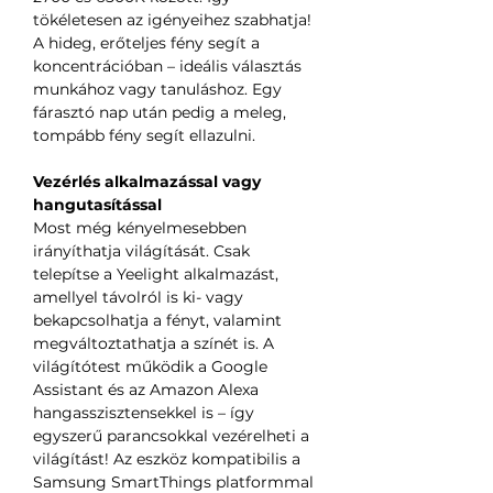
tökéletesen az igényeihez szabhatja!
A hideg, erőteljes fény segít a
koncentrációban – ideális választás
munkához vagy tanuláshoz. Egy
fárasztó nap után pedig a meleg,
tompább fény segít ellazulni.
Vezérlés alkalmazással vagy
hangutasítással
Most még kényelmesebben
irányíthatja világítását. Csak
telepítse a Yeelight alkalmazást,
amellyel távolról is ki- vagy
bekapcsolhatja a fényt, valamint
megváltoztathatja a színét is. A
világítótest működik a Google
Assistant és az Amazon Alexa
hangasszisztensekkel is – így
egyszerű parancsokkal vezérelheti a
világítást! Az eszköz kompatibilis a
Samsung SmartThings platformmal