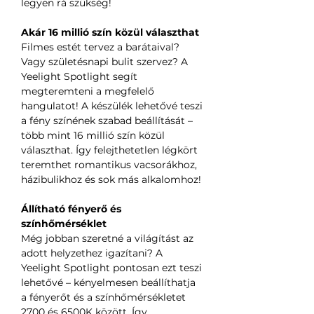
legyen rá szükség!
Akár 16 millió szín közül választhat
Filmes estét tervez a barátaival?
Vagy születésnapi bulit szervez? A
Yeelight Spotlight segít
megteremteni a megfelelő
hangulatot! A készülék lehetővé teszi
a fény színének szabad beállítását –
több mint 16 millió szín közül
választhat. Így felejthetetlen légkört
teremthet romantikus vacsorákhoz,
házibulikhoz és sok más alkalomhoz!
Állítható fényerő és
színhőmérséklet
Még jobban szeretné a világítást az
adott helyzethez igazítani? A
Yeelight Spotlight pontosan ezt teszi
lehetővé – kényelmesen beállíthatja
a fényerőt és a színhőmérsékletet
2700 és 6500K között. Így