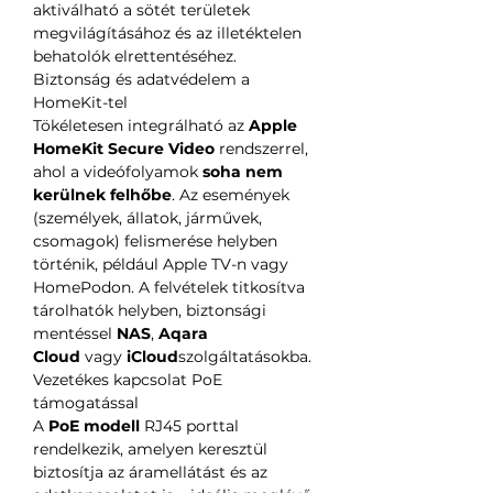
aktiválható a sötét területek
megvilágításához és az illetéktelen
behatolók elrettentéséhez.
Biztonság és adatvédelem a
HomeKit-tel
Tökéletesen integrálható az
Apple
HomeKit Secure Video
rendszerrel,
ahol a videófolyamok
soha nem
kerülnek felhőbe
. Az események
(személyek, állatok, járművek,
csomagok) felismerése helyben
történik, például Apple TV-n vagy
HomePodon. A felvételek titkosítva
tárolhatók helyben, biztonsági
mentéssel
NAS
,
Aqara
Cloud
vagy
iCloud
szolgáltatásokba.
Vezetékes kapcsolat PoE
támogatással
A
PoE modell
RJ45 porttal
rendelkezik, amelyen keresztül
biztosítja az áramellátást és az