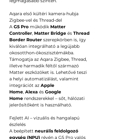
legmagasabb szinten.
Aqara első kültéri kamera-hubja
Zigbee-vel és Thread-del
A
G5 Pro
működik
Matter
Controller
,
Matter Bridge
és
Thread
Border Router
szerepkörben is, így
kiválóan integrálható a legújabb
okosotthon-ökoszisztémákba.
Támogatja az Aqara Zigbee, Thread,
illetve harmadik féltől származó
Matter eszközöket is. Lehetővé teszi
a helyi automatizálást, valamint
integrációt az
Apple
Home
,
Alexa
és
Google
Home
rendszerekkel – sőt, hálózati
jelerősítőként is használható.
Fejlett AI – vizuális és hangalapú
észlelés
A beépített
neurális feldolgozó
egység (NPU)
révén a G5 Pro valós