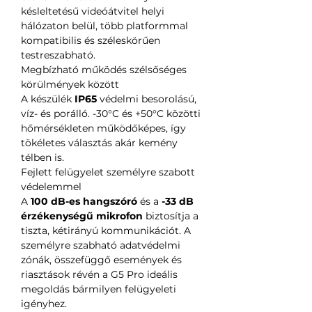
késleltetésű videóátvitel helyi
hálózaton belül, több platformmal
kompatibilis és széleskörűen
testreszabható.
Megbízható működés szélsőséges
körülmények között
A készülék
IP65
védelmi besorolású,
víz- és porálló. -30°C és +50°C közötti
hőmérsékleten működőképes, így
tökéletes választás akár kemény
télben is.
Fejlett felügyelet személyre szabott
védelemmel
A
100 dB-es hangszóró
és a
-33 dB
érzékenységű mikrofon
biztosítja a
tiszta, kétirányú kommunikációt. A
személyre szabható adatvédelmi
zónák, összefüggő események és
riasztások révén a G5 Pro ideális
megoldás bármilyen felügyeleti
igényhez.