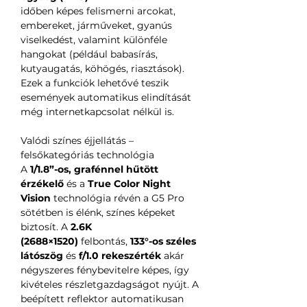
időben képes felismerni arcokat,
embereket, járműveket, gyanús
viselkedést, valamint különféle
hangokat (például babasírás,
kutyaugatás, köhögés, riasztások).
Ezek a funkciók lehetővé teszik
események automatikus elindítását
még internetkapcsolat nélkül is.
Valódi színes éjjellátás –
felsőkategóriás technológia
A
1/1.8”-os, grafénnel hűtött
érzékelő
és a
True Color Night
Vision
technológia révén a G5 Pro
sötétben is élénk, színes képeket
biztosít. A
2.6K
(2688×1520)
felbontás,
133°-os széles
látószög
és
f/1.0 rekeszérték
akár
négyszeres fénybevitelre képes, így
kivételes részletgazdagságot nyújt. A
beépített reflektor automatikusan