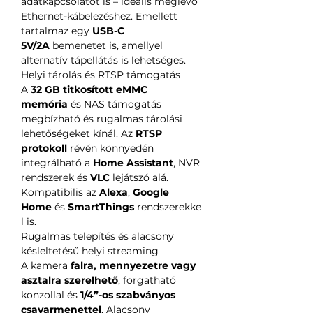
adatkapcsolatot is – ideális meglévő
Ethernet-kábelezéshez. Emellett
tartalmaz egy
USB-C
5V/2A
bemenetet is, amellyel
alternatív tápellátás is lehetséges.
Helyi tárolás és RTSP támogatás
A
32 GB titkosított eMMC
memória
és NAS támogatás
megbízható és rugalmas tárolási
lehetőségeket kínál. Az
RTSP
protokoll
révén könnyedén
integrálható a
Home Assistant
, NVR
rendszerek és
VLC
lejátszó alá.
Kompatibilis az
Alexa
,
Google
Home
és
SmartThings
rendszerekke
l is.
Rugalmas telepítés és alacsony
késleltetésű helyi streaming
A kamera
falra, mennyezetre vagy
asztalra szerelhető
, forgatható
konzollal és
1/4”-os szabványos
csavarmenettel
. Alacsony