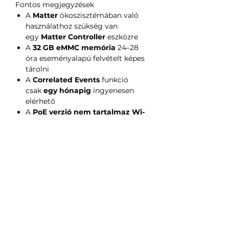
Fontos megjegyzések
A
Matter
ökoszisztémában való
használathoz szükség van
egy
Matter Controller
eszközre
A
32 GB eMMC memória
24–28
óra eseményalapú felvételt képes
tárolni
A
Correlated Events
funkció
csak
egy hónapig
ingyenesen
elérhető
A
PoE verzió nem tartalmaz Wi-
Fi-t
, kizárólag Ethernet-
kapcsolaton keresztül működik
A
G5 Pro nem támogatja a
microSD kártyákat
Műszaki adatok
Modell:
CH-C03D
Automatizálási ötletek
Felbontás:
Quad HD 2688×1520
Képérzékelő:
1/1.8”