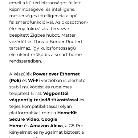
emeli a kültéri biztonságot fejlett
képminőségével és intelligens,
mesterséges intelligencia alapú
felismerőfunkcióival. Az okosotthon-
élmény fokozására tervezve
beépített Zigbee hubot, Matter
vezérlőt és Thread Border Routert
tartalmaz, így kulcsfontosságú
elemként működik a smart home
rendszeredben.
A készülék
Power over Ethernet
(PoE)
és
Wi-Fi
verzióban is elérhető,
stabil működést és rugalmas
telepítést kínál.
Végponttól
végpontig terjedő titkosítással
és
teljes kompatibilitással olyan
platformokkal, mint a
HomeKit
Secure Video
,
Google
Home
és
Amazon Alexa
, a G5 Pro
kényelmet és nyugalmat biztosít a