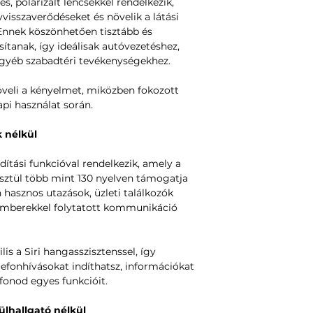
 polarizált lencsékkel rendelkezik,
visszaverődéseket és növelik a látási
Ennek köszönhetően tisztább és
ítanak, így ideálisak autóvezetéshez,
egyéb szabadtéri tevékenységekhez.
veli a kényelmet, miközben fokozott
pi használat során.
 nélkül
dítási funkcióval rendelkezik, amely a
sztül több mint 130 nyelven támogatja
 hasznos utazások, üzleti találkozók
emberekkel folytatott kommunikáció
s a Siri hangasszisztenssel, így
efonhívásokat indíthatsz, információkat
fonod egyes funkcióit.
ülhallgató nélkül