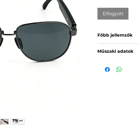
Elfogyott
Főbb jellemzők
Tükröződésmente
Műszaki adatok
Rugalmas fémk
Beépített open-
Modell:
BL02 Lu
Zene- és podcas
Terméktípus:
In
kapcsolaton ker
Hangszórók:
2 b
Kihangosított t
Mikrofonok:
2 b
Valós idejű AI fo
Csatlakozás:
Blu
Siri kompatibili
Audio üzemidő
Bluetooth 5.4
Töltési idő:
körül
Beépített mikrof
Akkumulátor:
2
telefonhívásokh
Vízállóság:
IPX4
Akár 10 órás au
Lencse anyaga:
IPX4 fröccsenő v
Keret anyaga:
R
Mágneses töltés
Tömeg:
40 g