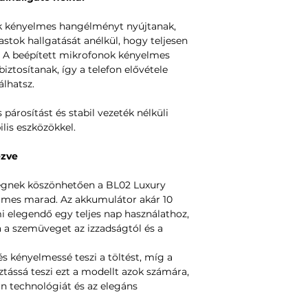
k kényelmes hangélményt nyújtanak,
stok hallgatását anélkül, hogy teljesen
. A beépített mikrofonok kényelmes
iztosítanak, így a telefon elővétele
lhatsz.
párosítást és stabil vezeték nélküli
lis eszközökkel.
ezve
gnek köszönhetően a BL02 Luxury
elmes marad. Az akkumulátor akár 10
mi elegendő egy teljes nap használathoz,
 a szemüveget az izzadságtól és a
s kényelmessé teszi a töltést, míg a
ztássá teszi ezt a modellt azok számára,
rn technológiát és az elegáns