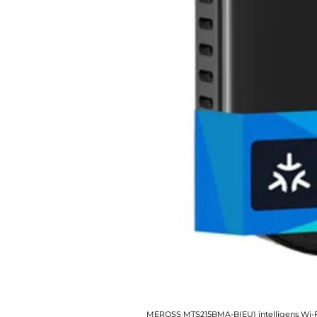
MEROSS MTS215BMA-B(EU) intelligens Wi-Fi