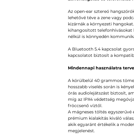
Az open-ear sztereó hangszóró
lehetővé téve a zene vagy podca
kizárnák a környezeti hangokat
kihangosított telefonhívásokat b
nélkül is könnyedén kommuniká
A Bluetooth 5.4 kapcsolat gyors 
kapcsolatot biztosít a kompatibi
Mindennapi használatra terv
A körülbelül 40 grammos töme
hosszabb viselés során is kény
órás audiolejátszást biztosít, a
míg az IPX4 védettség megóvja
fröccsenő víztől.
A mágneses töltés egyszerűvé é
prémium kialakítás kiváló válas
akik egyaránt értékelik a mode
megjelenést.