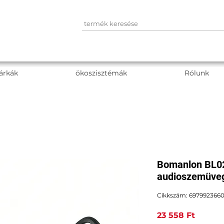
árkák
ökoszisztémák
Rólunk
Bomanlon BL02 
audioszemüveg 
Cikkszám: 697992366
Ár
23 558 Ft