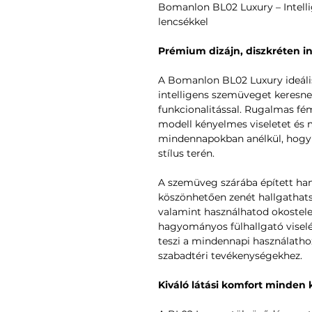
Bomanlon BL02 Luxury – Intell
lencsékkel
Prémium dizájn, diszkréten in
A Bomanlon BL02 Luxury ideális
intelligens szemüveget keresnek
funkcionalitással. Rugalmas fémk
modell kényelmes viseletet és
mindennapokban anélkül, hogy
stílus terén.
A szemüveg szárába épített h
köszönhetően zenét hallgathats
valamint használhatod okostelef
hagyományos fülhallgató viselése
teszi a mindennapi használatho
szabadtéri tevékenységekhez.
Kiváló látási komfort minden