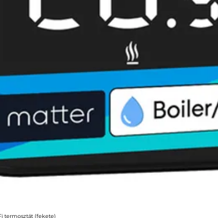
 termosztát (fekete)
Gyorsnézet