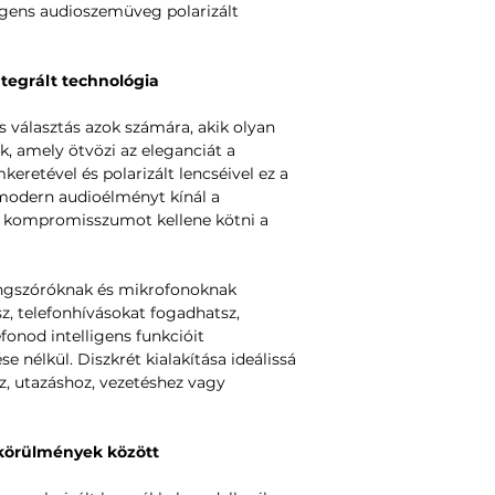
igens audioszemüveg polarizált
tegrált technológia
 választás azok számára, akik olyan
, amely ötvözi az eleganciát a
eretével és polarizált lencséivel ez a
 modern audioélményt kínál a
 kompromisszumot kellene kötni a
angszóróknak és mikrofonoknak
z, telefonhívásokat fogadhatsz,
onod intelligens funkcióit
 nélkül. Diszkrét kialakítása ideálissá
z, utazáshoz, vezetéshez vagy
 körülmények között