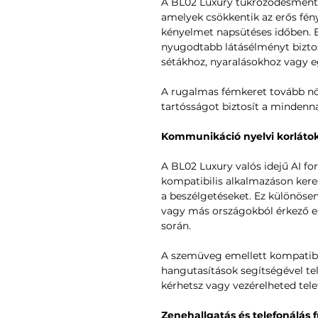
A BL02 Luxury tükröződésmentes,
amelyek csökkentik az erős fény
kényelmet napsütéses időben. 
nyugodtabb látásélményt biztos
sétákhoz, nyaralásokhoz vagy 
A rugalmas fémkeret tovább nö
tartósságot biztosít a mindenna
Kommunikáció nyelvi korlátok
A BL02 Luxury valós idejű AI for
kompatibilis alkalmazáson kere
a beszélgetéseket. Ez különösen
vagy más országokból érkező 
során.
A szemüveg emellett kompatibili
hangutasítások segítségével tel
kérhetsz vagy vezérelheted tele
Zenehallgatás és telefonálás f