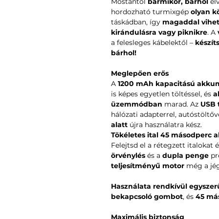
Mostantól
bármikor, bárhol
él
hordozható turmixgép
olyan 
táskádban, így
magaddal vihe
kirándulásra vagy piknikre
. A
a felesleges kábelektől –
készít
bárhol!
Meglepően erős
A
1200 mAh kapacitású akku
is képes egyetlen töltéssel, és
a
üzemmódban
marad. Az
USB 
hálózati adapterrel, autóstöltő
alatt
újra használatra kész.
Tökéletes ital 45 másodperc a
Felejtsd el a rétegzett italokat
örvénylés
és a
dupla penge
pr
teljesítményű motor
még a jég
Használata rendkívül egyszer
bekapcsoló gombot
, és
45 má
Maximális biztonság