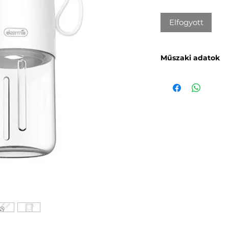
Elfogyott
Műszaki adatok
Márka
: Deerma
Megnevezés
: 
Modell
: DEM-N
Töltési feszülts
Működési telje
Motorsebesség
Akkumulátor k
Töltési idő
: Kb. 
Készenléti idő
:
Űrtartalom
: 30
Méretek
: 77 × 
Tömeg
: Kb. 360