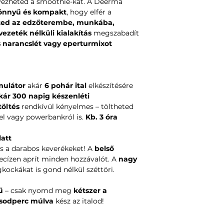
vezheted a smoothie-kat. A Deerma
könnyű és kompakt
, hogy elfér a
ted az edzőterembe, munkába,
vezeték nélküli kialakítás
megszabadít
s narancslét vagy eperturmixot
mulátor
akár
6 pohár ital
elkészítésére
kár 300 napig készenléti
töltés
rendkívül kényelmes – töltheted
vel vagy powerbankról is.
Kb. 3 óra
latt
 és a darabos keverékeket! A
belső
ecízen aprít minden hozzávalót. A
nagy
kockákat is gond nélkül széttöri.
ű
– csak nyomd meg
kétszer a
sodperc múlva
kész az italod!