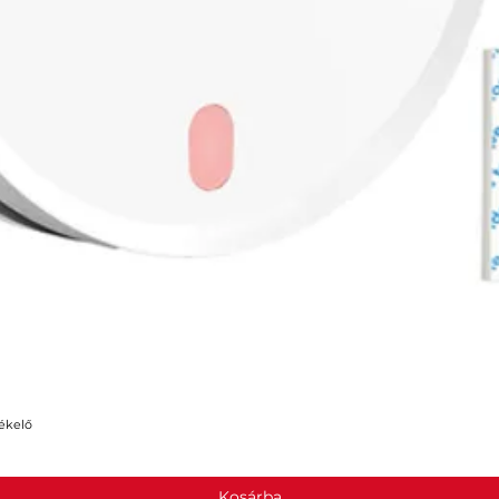
ékelő
Gyorsnézet
Kosárba