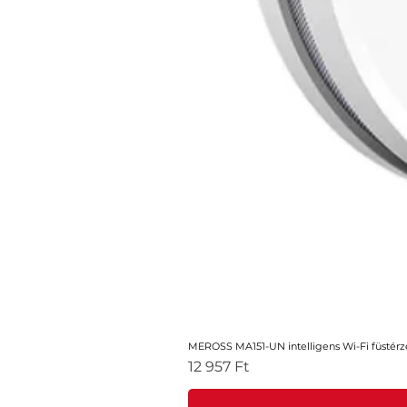
MEROSS MA151-UN intelligens Wi-Fi füstérz
Ár
12 957 Ft