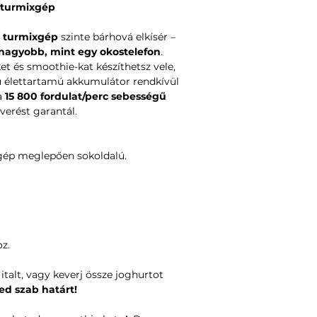
 turmixgép
 turmixgép
szinte bárhová elkísér –
 nagyobb, mint egy okostelefon
.
 és smoothie-kat készíthetsz vele,
ú élettartamú akkumulátor rendkívül
 a
15 800 fordulat/perc sebességű
verést garantál.
gép meglepően sokoldalú.
oz.
italt, vagy keverj össze joghurtot
ed szab határt!