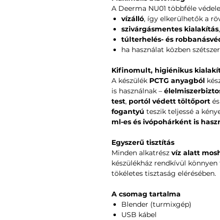
A Deerma NU01 többféle védelem
vízálló
, így elkerülhetők a rö
szivárgásmentes kialakítás
,
túlterhelés- és robbanásv
ha használat közben szétsze
Kifinomult, higiénikus kialakí
A készülék
PCTG anyagból
kész
is használnak –
élelmiszerbizto
test
,
portól védett töltőport
é
fogantyú
teszik teljessé a kén
ml-es és ivópohárként is hasz
Egyszerű tisztítás
Minden alkatrész
víz alatt mos
készülékház rendkívül könnyen t
tökéletes tisztaság elérésében.
A csomag tartalma
Blender (turmixgép)
USB kábel