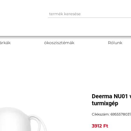
árkák
ökoszisztémák
Rólunk
Deerma NU01 v
turmixgép
Cikkszám: 6955578037
Ár
3912 Ft