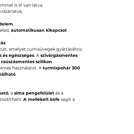
mel is el van látva:
vidzárlatok,
édelem
,
reled,
automatikusan kikapcsol
.
tás
ült, amelyet cumisüvegek gyártásához
s és egészséges
. A
szivárgásmentes
s
csúszásmentes szilikon
yelmes használatot. A
turmixpohár 300
nálható
.
ható
, a
sima pengefelület
és a
isztítható.
A mellékelt kefe
segít a