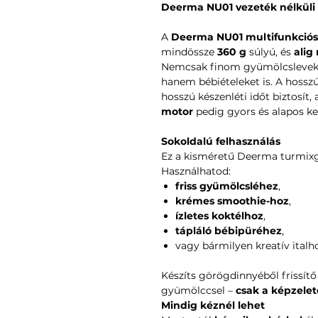
Deerma NU01 vezeték nélküli
A
Deerma NU01 multifunkciós
mindössze
360 g
súlyú, és
alig
Nemcsak finom gyümölcsleveket
hanem bébiételeket is. A hossz
hosszú készenléti időt biztosít,
motor
pedig gyors és alapos ke
Sokoldalú felhasználás
Ez a kisméretű Deerma turmix
Használhatod:
friss gyümölcsléhez
,
krémes smoothie-hoz
,
ízletes koktélhoz
,
tápláló bébipüréhez
,
vagy bármilyen kreatív italh
Készíts görögdinnyéből frissítő 
gyümölccsel –
csak a képzelet
Mindig kéznél lehet