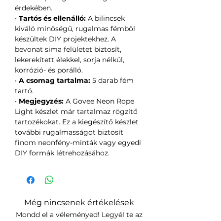
érdekében.
•
Tartós és ellenálló:
A bilincsek
kiváló minőségű, rugalmas fémből
készültek DIY projektekhez. A
bevonat sima felületet biztosít,
lekerekített élekkel, sorja nélkül,
korrózió- és porálló.
•
A csomag tartalma:
5 darab fém
tartó.
•
Megjegyzés:
A Govee Neon Rope
Light készlet már tartalmaz rögzítő
tartozékokat. Ez a kiegészítő készlet
további rugalmasságot biztosít
finom neonfény-minták vagy egyedi
DIY formák létrehozásához.
Még nincsenek értékelések
Mondd el a véleményed! Legyél te az