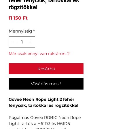
fehér fénycsík, tartókkal és
rögzítőkkel
Ár
11 150 Ft
Mennyiség
*
Már csak ennyi van raktáron: 2
Kosárba
Vásárlás most!
Govee Neon Rope Light 2 fehér
fénycsík, tartókkal és rögzítőkkel
Rugalmas Govee RGBIC Neon Rope
Light tartók a H61D3 és H61D5