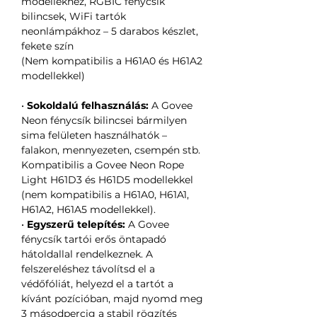
modellekhez, RGBIC fénycsík
bilincsek, WiFi tartók
neonlámpákhoz – 5 darabos készlet,
fekete szín
(Nem kompatibilis a H61A0 és H61A2
modellekkel)
•
Sokoldalú felhasználás:
A Govee
Neon fénycsík bilincsei bármilyen
sima felületen használhatók –
falakon, mennyezeten, csempén stb.
Kompatibilis a Govee Neon Rope
Light H61D3 és H61D5 modellekkel
(nem kompatibilis a H61A0, H61A1,
H61A2, H61A5 modellekkel).
•
Egyszerű telepítés:
A Govee
fénycsík tartói erős öntapadó
hátoldallal rendelkeznek. A
felszereléshez távolítsd el a
védőfóliát, helyezd el a tartót a
kívánt pozícióban, majd nyomd meg
3 másodpercig a stabil rögzítés