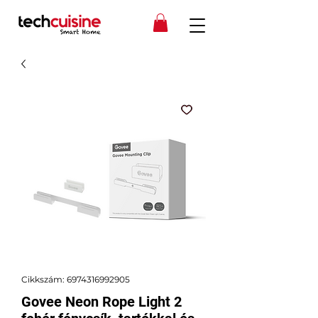
Cikkszám: 6974316992905
Govee Neon Rope Light 2