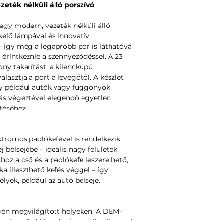
ték nélküli álló porszívó
egy modern, vezeték nélküli álló
kelő lámpával és innovatív
 – így még a legapróbb por is láthatóvá
 érintkeznie a szennyeződéssel. A 23
ony takarítást, a kilenckúpú
lasztja a port a levegőtől. A készlet
ely például autók vagy függönyök
títás végeztével elegendő egyetlen
téséhez.
ktromos padlókefével is rendelkezik,
j belsejébe – ideális nagy felületek
shoz a cső és a padlókefe leszerelhető,
a illeszthető kefés véggel – így
lyek, például az autó belseje.
gén megvilágított helyeken. A DEM-