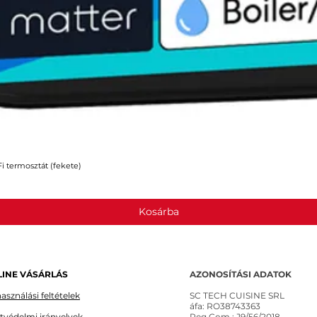
 termosztát (fekete)
Gyorsnézet
Kosárba
INE VÁSÁRLÁS
AZONOSÍTÁSI ADATOK
asználási feltételek
SC TECH CUISINE SRL
áfa: RO38743363
tvédelmi irányelvek
Reg Com.: J9/56/2018