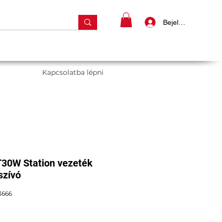
Bejelentkezés
Kapcsolatba lépni
30W Station vezeték
rszívó
3666