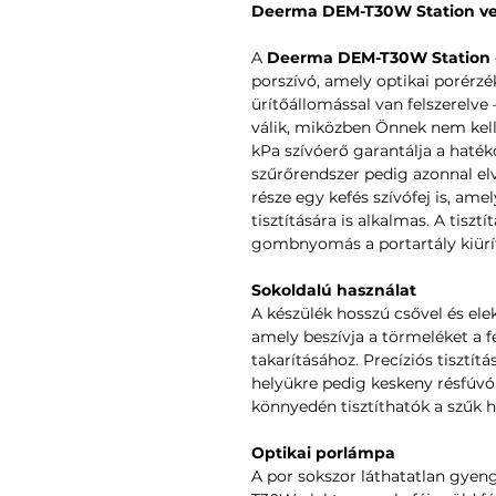
Deerma DEM-T30W Station veze
A
Deerma DEM-T30W Station
porszívó, amely optikai porérzé
ürítőállomással van felszerelve
válik, miközben Önnek nem kell
kPa szívóerő garantálja a haték
szűrőrendszer pedig azonnal elvá
része egy kefés szívófej is, am
tisztítására is alkalmas. A tisz
gombnyomás a portartály kiürí
Sokoldalú használat
A készülék hosszú csővel és ele
amely beszívja a törmeléket a fe
takarításához. Precíziós tisztítá
helyükre pedig keskeny résfúvók
könnyedén tisztíthatók a szűk he
Optikai porlámpa
A por sokszor láthatatlan gyen