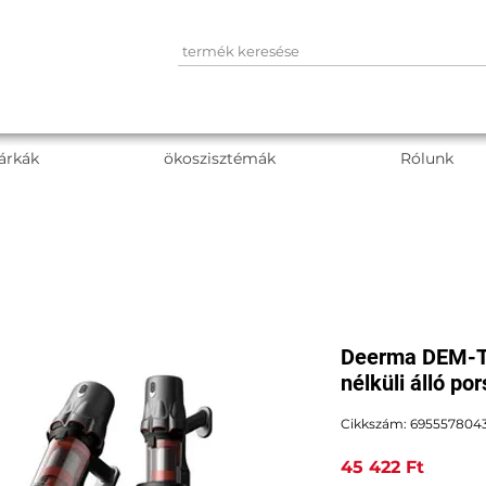
árkák
ökoszisztémák
Rólunk
Deerma DEM-T
nélküli álló po
Cikkszám: 695557804
Ár
45 422 Ft