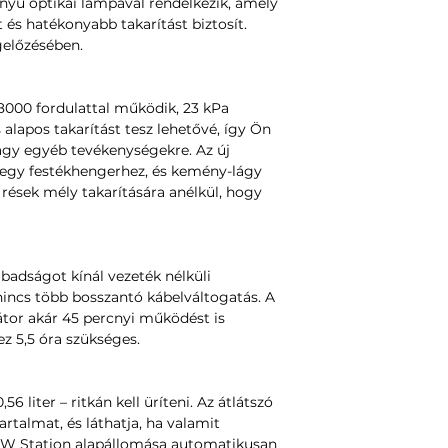
nyű optikai lámpával rendelkezik, amely
 és hatékonyabb takarítást biztosít.
gelőzésében.
000 fordulattal működik, 23 kPa
s alapos takarítást tesz lehetővé, így Ön
vagy egyéb tevékenységekre. Az új
t egy festékhengerhez, és kemény-lágy
rések mély takarítására anélkül, hogy
adságot kínál vezeték nélküli
nincs több bosszantó kábelváltogatás. A
or akár 45 percnyi működést is
hez 5,5 óra szükséges.
6 liter – ritkán kell üríteni. Az átlátszó
tartalmat, és láthatja, ha valamit
30W Station alapállomása automatikusan