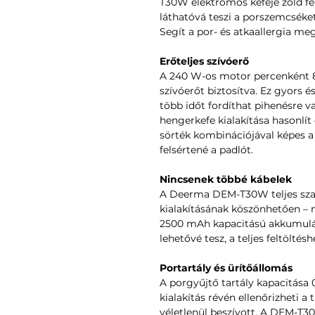
T30W elektromos keféje zöld fé
láthatóvá teszi a porszemcséket
Segít a por- és atkaallergia me
Erőteljes szívóerő
A 240 W-os motor percenként 8
szívóerőt biztosítva. Ez gyors é
több időt fordíthat pihenésre 
hengerkefe kialakítása hasonlí
sörték kombinációjával képes a 
felsértené a padlót.
Nincsenek többé kábelek
A Deerma DEM-T30W teljes szab
kialakításának köszönhetően – 
2500 mAh kapacitású akkumulát
lehetővé tesz, a teljes feltöltés
Portartály és ürítőállomás
A porgyűjtő tartály kapacitása 0,5
kialakítás révén ellenőrizheti a 
véletlenül beszívott. A DEM-T