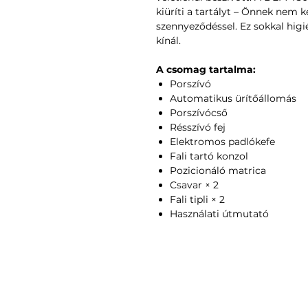
kiüríti a tartályt – Önnek nem k
szennyeződéssel. Ez sokkal hi
kínál.
A csomag tartalma:
Porszívó
Automatikus ürítőállomás
Porszívócső
Résszívó fej
Elektromos padlókefe
Fali tartó konzol
Pozicionáló matrica
Csavar × 2
Fali tipli × 2
Használati útmutató