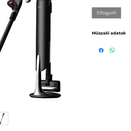
Elfogyott
Műszaki adatok
Márka
: Deerma
Modell
: DEM-T30
Teljesítmény
: 240
Töltési feszültség
Töltőáram
: 0,5 A
Működési feszült
Az elektromos ke
8000 RPM
Működési idő
: 45 
Akkumulátor kapa
Töltési idő
: 5,5 óra
Szívóerő
: 23 kPa
Porkapacitás
: 0,35
(maximális)