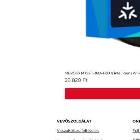
MEROSS MTS215BMA-B(EU) intelligens Wi-Fi
Ár
28 820 Ft
VEVŐSZOLGÁLAT
ONL
Visszakülsesi feltételek
Felh
Ada