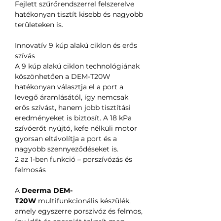
Fejlett szűrőrendszerrel felszerelve
hatékonyan tisztít kisebb és nagyobb
területeken is.
Innovatív 9 kúp alakú ciklon és erős
szívás
A 9 kúp alakú ciklon technológiának
köszönhetően a DEM-T20W
hatékonyan választja el a port a
levegő áramlásától, így nemcsak
erős szívást, hanem jobb tisztítási
eredményeket is biztosít. A 18 kPa
szívóerőt nyújtó, kefe nélküli motor
gyorsan eltávolítja a port és a
nagyobb szennyeződéseket is.
2 az 1-ben funkció – porszívózás és
felmosás
A
Deerma DEM-
T20W
multifunkcionális készülék,
amely egyszerre porszívóz és felmos,