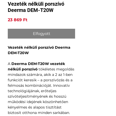
Vezeték nélküli porszívó
Deerma DEM-T20W
Ár
23 869 Ft
Elfogyott
Vezeték nélküli porszívó Deerma
DEM-T20W
A
Deerma DEM-T20W vezeték
nélküli porszívó
tökéletes megoldás
mindazok számára, akik a 2 az 1-ben
funkciót keresik – a porszívózás és a
felmosás kombinációját. Innovatív
technológiájának, erőteljes
szívóteljesítményének és hosszú
működési idejének köszönhetően
kényelmes és alapos tisztítást
biztosít otthona minden sarkában.