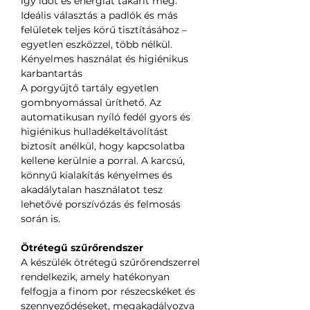
így időt és energiát takarít meg.
Ideális választás a padlók és más
felületek teljes körű tisztításához –
egyetlen eszközzel, több nélkül.
Kényelmes használat és higiénikus
karbantartás
A porgyűjtő tartály egyetlen
gombnyomással üríthető. Az
automatikusan nyíló fedél gyors és
higiénikus hulladékeltávolítást
biztosít anélkül, hogy kapcsolatba
kellene kerülnie a porral. A karcsú,
könnyű kialakítás kényelmes és
akadálytalan használatot tesz
lehetővé porszívózás és felmosás
során is.
Ötrétegű szűrőrendszer
A készülék ötrétegű szűrőrendszerrel
rendelkezik, amely hatékonyan
felfogja a finom por részecskéket és
szennyeződéseket, megakadályozva