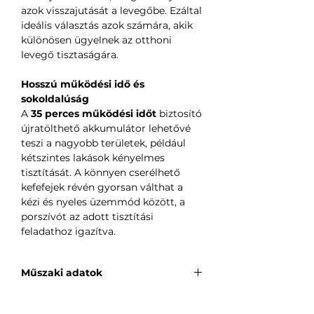
azok visszajutását a levegőbe. Ezáltal
ideális választás azok számára, akik
különösen ügyelnek az otthoni
levegő tisztaságára.
Hosszú működési idő és
sokoldalúság
A
35 perces működési időt
biztosító
újratölthető akkumulátor lehetővé
teszi a nagyobb területek, például
kétszintes lakások kényelmes
tisztítását. A könnyen cserélhető
kefefejek révén gyorsan válthat a
kézi és nyeles üzemmód között, a
porszívót az adott tisztítási
feladathoz igazítva.
Műszaki adatok
Gyártó
: Deerma
Modell
: DEM-T20W