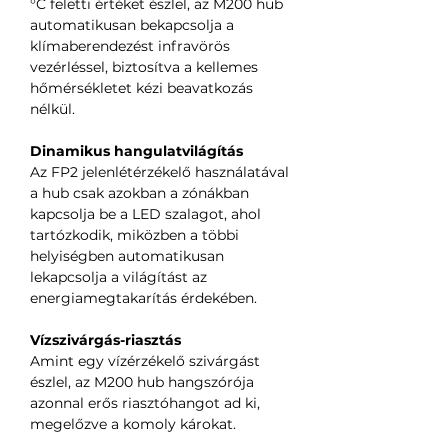
°C feletti értéket észlel, az M200 hub
automatikusan bekapcsolja a
klímaberendezést infravörös
vezérléssel, biztosítva a kellemes
hőmérsékletet kézi beavatkozás
nélkül.
Dinamikus hangulatvilágítás
Az FP2 jelenlétérzékelő használatával
a hub csak azokban a zónákban
kapcsolja be a LED szalagot, ahol
tartózkodik, miközben a többi
helyiségben automatikusan
lekapcsolja a világítást az
energiamegtakarítás érdekében.
Vízszivárgás-riasztás
Amint egy vízérzékelő szivárgást
észlel, az M200 hub hangszórója
azonnal erős riasztóhangot ad ki,
megelőzve a komoly károkat.