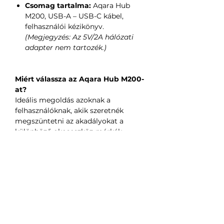
Csomag tartalma:
Aqara Hub
M200, USB-A – USB-C kábel,
felhasználói kézikönyv.
(Megjegyzés: Az 5V/2A hálózati
adapter nem tartozék.)
Miért válassza az Aqara Hub M200-
at?
Ideális megoldás azoknak a
felhasználóknak, akik szeretnék
megszüntetni az akadályokat a
különböző okoseszköz-márkák
között. Az M200 ötvözi a helyi hub
erejét a Matter szabvány
rugalmasságával és az IR távirányító
praktikumával, mindezt egy
kompakt kialakításban,
professzionális PoE támogatással.
Tökéletes frissítés minden olyan
otthon számára, ahol fontos a