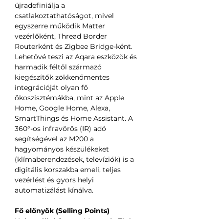
újradefiniálja a
csatlakoztathatóságot, mivel
egyszerre működik Matter
vezérlőként, Thread Border
Routerként és Zigbee Bridge-ként.
Lehetővé teszi az Aqara eszközök és
harmadik féltől származó
kiegészítők zökkenőmentes
integrációját olyan fő
ökoszisztémákba, mint az Apple
Home, Google Home, Alexa,
SmartThings és Home Assistant. A
360°-os infravörös (IR) adó
segítségével az M200 a
hagyományos készülékeket
(klímaberendezések, televíziók) is a
digitális korszakba emeli, teljes
vezérlést és gyors helyi
automatizálást kínálva.
Fő előnyök (Selling Points)