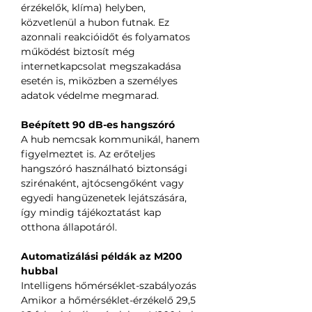
érzékelők, klíma) helyben,
közvetlenül a hubon futnak. Ez
azonnali reakcióidőt és folyamatos
működést biztosít még
internetkapcsolat megszakadása
esetén is, miközben a személyes
adatok védelme megmarad.
Beépített 90 dB-es hangszóró
A hub nemcsak kommunikál, hanem
figyelmeztet is. Az erőteljes
hangszóró használható biztonsági
szirénaként, ajtócsengőként vagy
egyedi hangüzenetek lejátszására,
így mindig tájékoztatást kap
otthona állapotáról.
Automatizálási példák az M200
hubbal
Intelligens hőmérséklet-szabályozás
Amikor a hőmérséklet-érzékelő 29,5