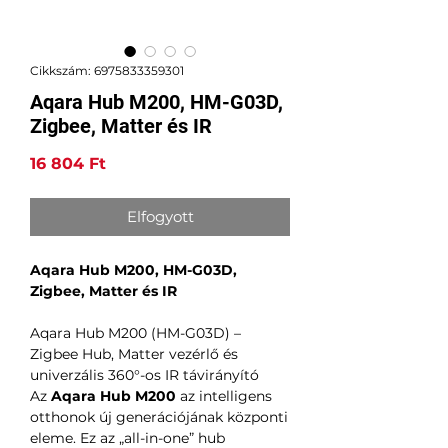
Cikkszám: 6975833359301
Aqara Hub M200, HM-G03D,
Zigbee, Matter és IR
Ár
16 804 Ft
Elfogyott
Aqara Hub M200, HM-G03D,
Zigbee, Matter és IR
Aqara Hub M200 (HM-G03D) –
Zigbee Hub, Matter vezérlő és
univerzális 360°-os IR távirányító
Az
Aqara Hub M200
az intelligens
otthonok új generációjának központi
eleme. Ez az „all-in-one” hub