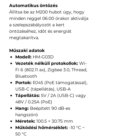
Automatikus öntözés
Állítsa be az M200 hubot úgy, hogy
minden reggel 06:00 órakor aktiválja
a szelepszabályozót a kert
öntözéséhez, időt és energiát
megtakarítva.
Műszaki adatok
Modell:
HM-G03D
Vezeték nélküli protokollok:
Wi-
Fi 6 (802.11 ax), Zigbee 3.0, Thread,
Bluetooth
Portok:
RJ45 (PoE támogatással),
USB-C (tápellátás), USB-A
Tápellátás:
5V / 2A (USB-C) vagy
48V / 0.25A (PoE)
Hang:
Beépített 90 dB-es
hangszóró
Méretek:
100.5 × 30.75 mm
Működési hőmérséklet:
-10 °C ~
50 °C