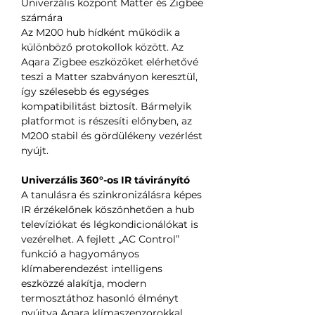
Univerzális központ Matter és Zigbee
számára
Az M200 hub hídként működik a
különböző protokollok között. Az
Aqara Zigbee eszközöket elérhetővé
teszi a Matter szabványon keresztül,
így szélesebb és egységes
kompatibilitást biztosít. Bármelyik
platformot is részesíti előnyben, az
M200 stabil és gördülékeny vezérlést
nyújt.
Univerzális 360°-os IR távirányító
A tanulásra és szinkronizálásra képes
IR érzékelőnek köszönhetően a hub
televíziókat és légkondicionálókat is
vezérelhet. A fejlett „AC Control”
funkció a hagyományos
klímaberendezést intelligens
eszközzé alakítja, modern
termosztáthoz hasonló élményt
nyújtva Aqara klímaszenzorokkal