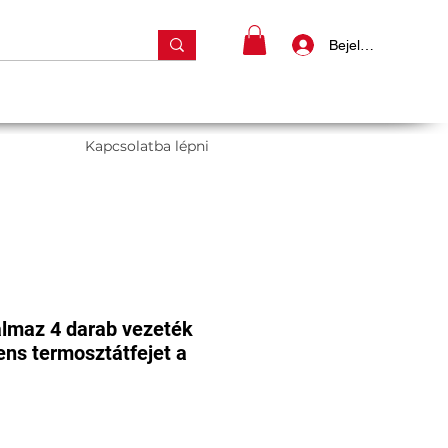
Bejelentkezés
Kapcsolatba lépni
almaz 4 darab vezeték
igens termosztátfejet a