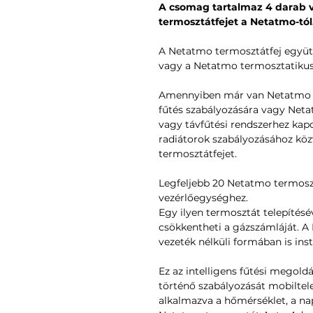
A csomag tartalmaz 4 darab ve
termosztátfejet a Netatmo-tól
A Netatmo termosztátfej együ
vagy a Netatmo termosztatikus
Amennyiben már van Netatmo t
fűtés szabályozására vagy Net
vagy távfűtési rendszerhez kap
radiátorok szabályozásához kö
termosztátfejet.
Legfeljebb 20 Netatmo termosz
vezérlőegységhez.
Egy ilyen termosztát telepítésé
csökkentheti a gázszámláját. 
vezeték nélküli formában is inst
Ez az intelligens fűtési megold
történő szabályozását mobiltel
alkalmazva a hőmérséklet, a na