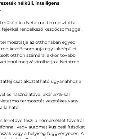
zeték nélküli, intelligens
Nincs regisztrációs 
.
Az alkalmazás elér
Play-ben és a Win
ttműködik a Netatmo termosztáttal
Ingyenes hozzáféré
 fejekkel rendelkező kezdőcsomaggal.
eszközről is elérhe
ermosztátja az otthonában egyedi
TÁPELLÁTÁS ÉS
atmo kezdőcsomagja egy lakóépület
2 db AA elem. Élett
csolt otthon számára, akkor további
zvetlenül megvásárolhatja a Netatmo
KAPCSOLATOSSÁ
Kompatibilis a Wi-F
hálózattal.
tátfej csatlakoztatható ugyanahhoz a
Titkosított kommu
Vezeték nélküli kap
vel és használatával akár 37%-kal
között: rádióhullá
A Netatmo termosztát vezetékes vagy
allálható.
MULTIZONE
Állítsa be a hőmér
ás lehetővé teszi a hőmérséklet távolról
külön. Könnyű telep
efonnal, vagy automatikus beállításokat
KOMPATIBILIS IPH
pszak vagy a helyiség függvényében. A
legalább IOS 9 iPh