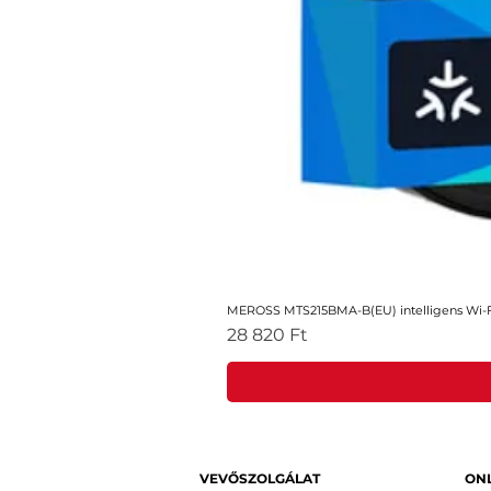
MEROSS MTS215BMA-B(EU) intelligens Wi-Fi
Ár
28 820 Ft
VEVŐSZOLGÁLAT
ONL