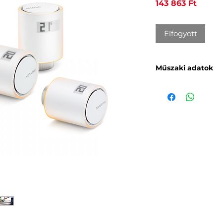
Ár
143 863 Ft
Elfogyott
Műszaki adatok
MECHANIKA ÉS T
Átlátszó plexi heng
Ellenáll az UV sug
4 cserélhető szín.
A beállított hőmér
Strand: 5°C és 30°C
Lépés: 0,5°C
Mértékegység: °C
E-PAPÍR KIJELZŐ
Energiatakarékos, k
nagyon jól olvasha
INGYENES ALKAL