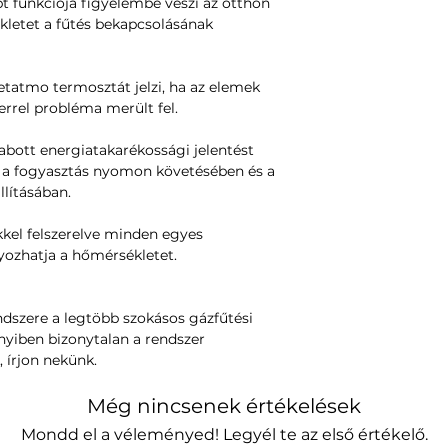
 funkciója figyelembe veszi az otthon
Kompatibilis az Ap
kletet a fűtés bekapcsolásának
KOMPATIBILIS A
TELEFONVAL
Legalább Android 4
etatmo termosztát jelzi, ha az elemek
Windows Phone 8
errel probléma merült fel.
A DOBOZBAN
bott energiatakarékossági jelentést
1 Netatmo intellige
t a fogyasztás nyomon követésében és a
6 radiátor adapter,
lításában.
legtöbb termosztat
Ragasztószalag 4 
kel felszerelve minden egyes
2 db AAA elem
yozhatja a hőmérsékletet.
Ez a termék csak a
Netatmo Starter P
ndszere a legtöbb szokásos gázfűtési
időpont egyeztet
nyiben bizonytalan a rendszer
A hőmérsékletet ma
, írjon nekünk.
közvetlenül a termo
Annyi programot ho
Még nincsenek értékelések
Mondd el a véleményed! Legyél te az első értékelő.