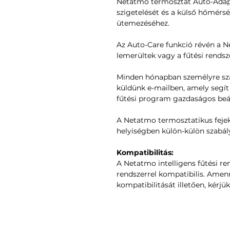
Netatmo termosztát Auto-Adapt
szigetelését és a külső hőmérsé
ütemezéséhez.
Az Auto-Care funkció révén a N
lemerültek vagy a fűtési rendsz
Minden hónapban személyre sza
küldünk e-mailben, amely segí
fűtési program gazdaságos beál
A Netatmo termosztatikus fejek
helyiségben külön-külön szabál
Kompatibilitás:
A Netatmo intelligens fűtési re
rendszerrel kompatibilis. Amen
kompatibilitását illetően, kérjük