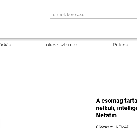
árkák
ökoszisztémák
Rólunk
A csomag tart
nélküli, intell
Netatm
Cikkszám: NTM4P