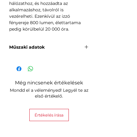
hálózathoz, és hozzáadta az
alkalmazáshoz, távolról is
vezérelheti. Ezenkívül az izzó
fényereje 800 lumen, élettartama
pedig körülbelül 20 000 óra.
Műszaki adatok
Márka: Gosund
WiFi protokoll: IEEE 802/11 b/g/n
2,4 GHz
Még nincsenek értékelések
Tápellátás: 220V-240V AC
Mondd el a véleményed! Legyél te az
(50/60Hz)
első értékelő.
Teljesítmény: 8W
Fényáram: 800 lm
Színhőmérséklet: 2700K
Értékelés írása
Élettartam: 20.000 óra
Felhasználás: Belső
Aljzat típusa: E27
Energiahatékonyság: A+