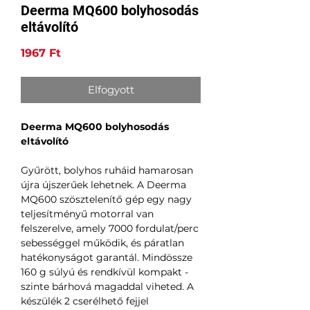
Deerma MQ600 bolyhosodás
eltávolító
Ár
1967 Ft
Elfogyott
Deerma MQ600 bolyhosodás
eltávolító
Gyűrött, bolyhos ruháid hamarosan
újra újszerűek lehetnek. A Deerma
MQ600 szösztelenítő gép egy nagy
teljesítményű motorral van
felszerelve, amely 7000 fordulat/perc
sebességgel működik, és páratlan
hatékonyságot garantál. Mindössze
160 g súlyú és rendkívül kompakt -
szinte bárhová magaddal viheted. A
készülék 2 cserélhető fejjel