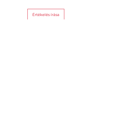
Működési idő: Akár 45 perc
Súly: Kb. 160g
Értékelés írása
Méretek: 110x80x80 mm
Anyag: ABS, PC, rozsdamentes
acél
Hasonló termékek