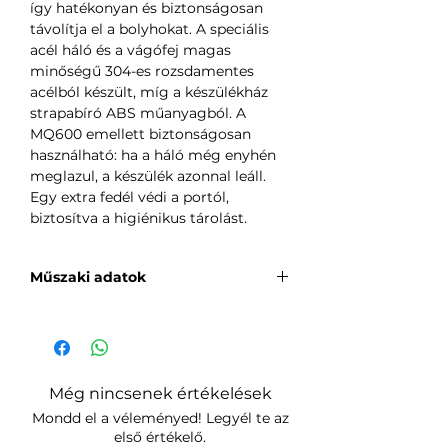
így hatékonyan és biztonságosan
távolítja el a bolyhokat. A speciális
acél háló és a vágófej magas
minőségű 304-es rozsdamentes
acélból készült, míg a készülékház
strapabíró ABS műanyagból. A
MQ600 emellett biztonságosan
használható: ha a háló még enyhén
meglazul, a készülék azonnal leáll.
Egy extra fedél védi a portól,
biztosítva a higiénikus tárolást.
Műszaki adatok
Márka: Deerma
Név: Deerma szösztelenítő
Modell: DEM-MQ600
Névleges teljesítmény: 3W
Még nincsenek értékelések
Névleges feszültség: 3,7V
Mondd el a véleményed! Legyél te az
Töltési feszültség: 5V
első értékelő.
Töltési idő: Kb. 2 óra