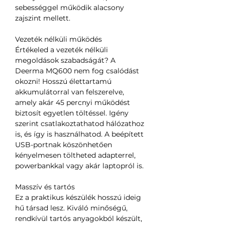
sebességgel működik alacsony
zajszint mellett.
Vezeték nélküli működés
Értékeled a vezeték nélküli
megoldások szabadságát? A
Deerma MQ600 nem fog csalódást
okozni! Hosszú élettartamú
akkumulátorral van felszerelve,
amely akár 45 percnyi működést
biztosít egyetlen töltéssel. Igény
szerint csatlakoztathatod hálózathoz
is, és így is használhatod. A beépített
USB-portnak köszönhetően
kényelmesen töltheted adapterrel,
powerbankkal vagy akár laptopról is.
Masszív és tartós
Ez a praktikus készülék hosszú ideig
hű társad lesz. Kiváló minőségű,
rendkívül tartós anyagokból készült,