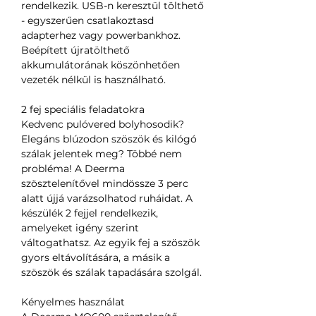
rendelkezik. USB-n keresztül tölthető
- egyszerűen csatlakoztasd
adapterhez vagy powerbankhoz.
Beépített újratölthető
akkumulátorának köszönhetően
vezeték nélkül is használható.
2 fej speciális feladatokra
Kedvenc pulóvered bolyhosodik?
Elegáns blúzodon szöszök és kilógó
szálak jelentek meg? Többé nem
probléma! A Deerma
szösztelenítővel mindössze 3 perc
alatt újjá varázsolhatod ruháidat. A
készülék 2 fejjel rendelkezik,
amelyeket igény szerint
váltogathatsz. Az egyik fej a szöszök
gyors eltávolítására, a másik a
szöszök és szálak tapadására szolgál.
Kényelmes használat