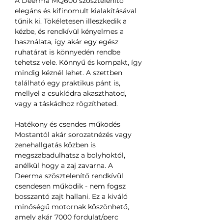
A Deerma MQ600 szösztelenítő
elegáns és kifinomult kialakításával
tűnik ki. Tökéletesen illeszkedik a
kézbe, és rendkívül kényelmes a
használata, így akár egy egész
ruhatárat is könnyedén rendbe
tehetsz vele. Könnyű és kompakt, így
mindig kéznél lehet. A szettben
található egy praktikus pánt is,
mellyel a csuklódra akaszthatod,
vagy a táskádhoz rögzítheted.
Hatékony és csendes működés
Mostantól akár sorozatnézés vagy
zenehallgatás közben is
megszabadulhatsz a bolyhoktól,
anélkül hogy a zaj zavarna. A
Deerma szösztelenítő rendkívül
csendesen működik - nem fogsz
bosszantó zajt hallani. Ez a kiváló
minőségű motornak köszönhető,
amely akár 7000 fordulat/perc