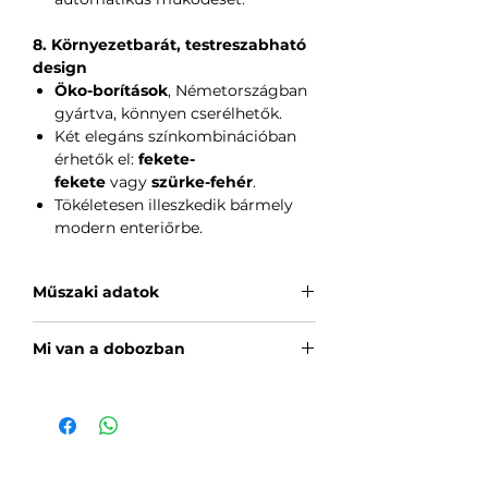
8. Környezetbarát, testreszabható
design
Öko-borítások
, Németországban
gyártva, könnyen cserélhetők.
Két elegáns színkombinációban
érhetők el:
fekete-
fekete
vagy
szürke-fehér
.
Tökéletesen illeszkedik bármely
modern enteriőrbe.
Műszaki adatok
Terméknév:
Aqara Smart Lock U200
Mi van a dobozban
Lite Kit
Modell:
EL-D03D
Smart Lock U200 Lite × 1
Elérhető színek:
Fekete, Fehér
Használati útmutató × 1
Méretek:
62,3 × 60,6 × 152,5 mm (2,4
Újratölthető Aqara akkumulátor ×
× 2,4 × 6 hüvelyk)
1
Akkumulátor:
Újratölthető Aqara Li-
Még nincsenek értékelések
NFC matrica kártya × 2