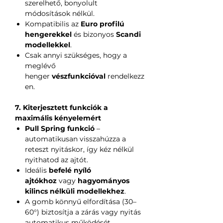
szerelhető, bonyolult
módosítások nélkül.
Kompatibilis az
Euro profilú
hengerekkel
és bizonyos
Scandi
modellekkel
.
Csak annyi szükséges, hogy a
meglévő
henger
vészfunkcióval
rendelkezz
en.
7. Kiterjesztett funkciók a
maximális kényelemért
Pull Spring funkció
–
automatikusan visszahúzza a
reteszt nyitáskor, így kéz nélkül
nyithatod az ajtót.
Ideális
befelé nyíló
ajtókhoz
vagy
hagyományos
kilincs nélküli modellekhez
.
A gomb könnyű elfordítása (30–
60°) biztosítja a zárás vagy nyitás
automatikus működését.