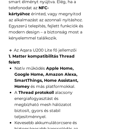
smart élményt nyújtva. Elég, ha a
telefonodat az
NFC-
kártyához
érinted, vagy megnyitod
az alkalmazást az azonnali nyitáshoz.
Egyszerű telepítés, fejlett funkciók és
modern design – a biztonság most a
kényelemmel találkozik.
🔹 Az Aqara U200 Lite fő jellemzői
1. Matter kompatibilitás Thread
felett
Natív működés
Apple Home,
Google Home, Amazon Alexa,
SmartThings, Home Assistant,
Homey
és más platformokkal.
A
Thread protokoll
alacsony
energiafogyasztást és
megbízható mesh hálózatot
biztosít, gyors és stabil
teljesítménnyel.
Kevesebb akkumulátorcsere és
biztonságosabb kapcsolódás az