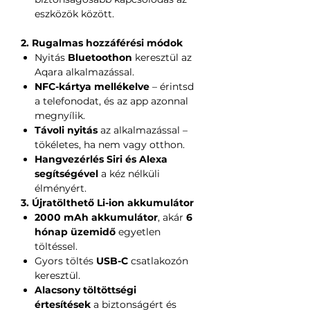
eszközök között.
2. Rugalmas hozzáférési módok
Nyitás
Bluetoothon
keresztül az
Aqara alkalmazással.
NFC-kártya mellékelve
– érintsd
a telefonodat, és az app azonnal
megnyílik.
Távoli nyitás
az alkalmazással –
tökéletes, ha nem vagy otthon.
Hangvezérlés Siri és Alexa
segítségével
a kéz nélküli
élményért.
3. Újratölthető Li-ion akkumulátor
2000 mAh akkumulátor
, akár
6
hónap üzemidő
egyetlen
töltéssel.
Gyors töltés
USB-C
csatlakozón
keresztül.
Alacsony töltöttségi
értesítések
a biztonságért és