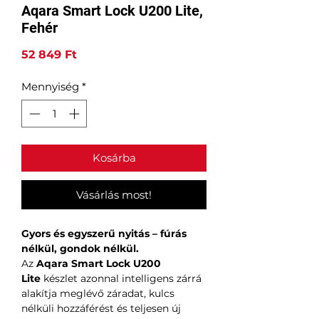
Aqara Smart Lock U200 Lite,
Fehér
Ár
52 849 Ft
Mennyiség
*
Kosárba
Vásárlás most!
Gyors és egyszerű nyitás – fúrás
nélkül, gondok nélkül.
Az
Aqara Smart Lock U200
Lite
készlet azonnal intelligens zárrá
alakítja meglévő záradat, kulcs
nélküli hozzáférést és teljesen új