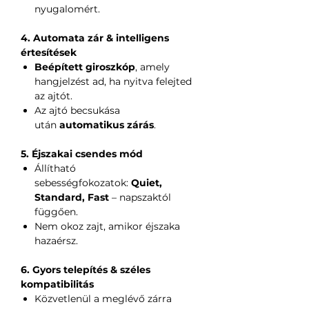
nyugalomért.
4. Automata zár & intelligens
értesítések
Beépített giroszkóp
, amely
hangjelzést ad, ha nyitva felejted
az ajtót.
Az ajtó becsukása
után
automatikus zárás
.
5. Éjszakai csendes mód
Állítható
sebességfokozatok:
Quiet,
Standard, Fast
– napszaktól
függően.
Nem okoz zajt, amikor éjszaka
hazaérsz.
6. Gyors telepítés & széles
kompatibilitás
Közvetlenül a meglévő zárra