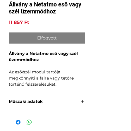
Állvány a Netatmo eső vagy
szél üzemmódhoz
Ár
11 857 Ft
Elfogyott
Állvány a Netatmo eső vagy szél
üzemmódhoz
Az eső/szél modul tartója
megkönnyíti a falra vagy tetőre
történő felszerelésüket.
Műszaki adatok
Hőmérséklet (belül):
Strand:
0°C és 50°C között / 32°F és 112°F
között