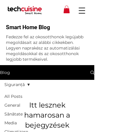
Smart Home Blog
Fedezze fel az okosotthonok legújabb
megoldásait az alábbi cikkekben.
Legyen naprakész az automatizálási
megoldásokkal és az okosotthonok
legjobb termékeivel.
Blog
Siguranță
All Posts
Itt lesznek
General
hamarosan a
Sănătate
Media
bejegyzések
Climatizare