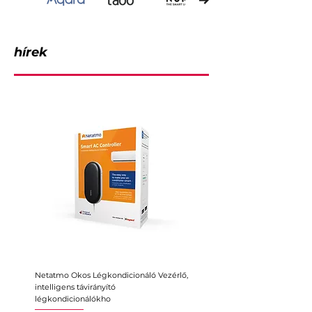
hírek
Netatmo Okos Légkondicionáló Vezérlő,
Intelligens érzékelő ajtókhoz 
intelligens távirányító
ablakokhoz, Aqara P2, Matter
légkondicionálókho
Ár
11 935 Ft