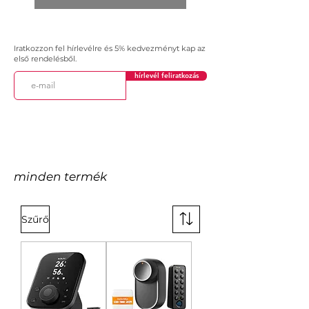
Iratkozzon fel hírlevélre és 5% kedvezményt kap az
első rendelésből.
hírlevél feliratkozás
minden termék
Szűrő