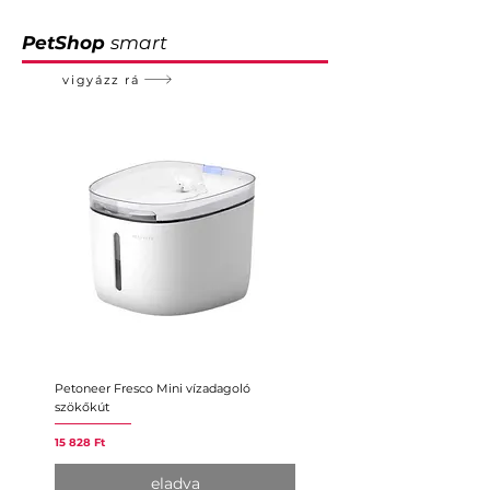
PetShop
smart
vigyázz rá
Petoneer Fresco Mini vízadagoló
Petoneer Nutri intelligens
szökőkút
etetőautomata
Ár
Ár
15 828 Ft
26 380 Ft
eladva