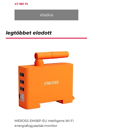
Ár
47 981 Ft
eladva
legtöbbet eladott
MEROSS EM06P-EU intelligens Wi-Fi
MEROSS MST100-EU intelligen
energiafogyasztás-monitor
öntözésvezérlő