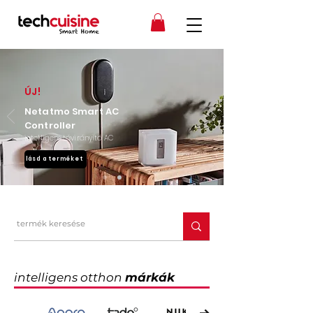
ÚJ!
Netatmo Smart AC
Controller
intelligens távirányító AC
lásd a terméket
intelligens otthon
márkák