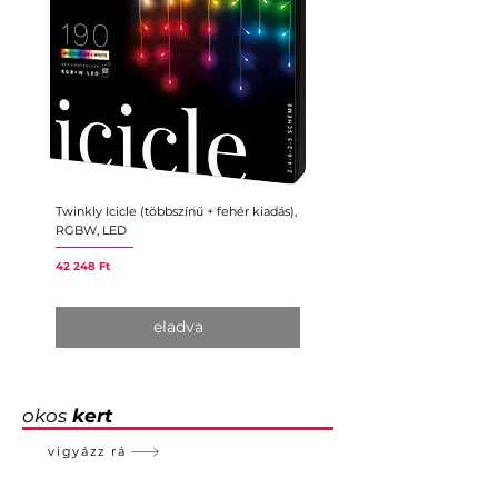
Twinkly Icicle (többszínű + fehér kiadás),
Twinkly Music
RGBW, LED
Ár
11 150 Ft
Ár
42 248 Ft
eladva
okos
kert
vigyázz rá