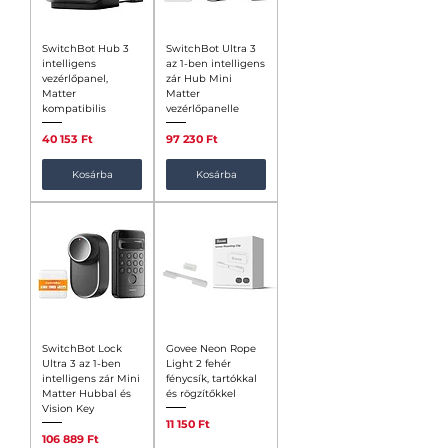
SwitchBot Hub 3
​​​​​​​SwitchBot Ultra 3
intelligens
az 1-ben intelligens
vezérlőpanel,
zár Hub Mini
Matter
Matter
kompatibilis
vezérlőpanelle
Ár
Ár
40 153 Ft
97 230 Ft
Kosárba
Kosárba
SwitchBot Lock
Govee Neon Rope
Ultra 3 az 1-ben
Light 2 fehér
intelligens zár Mini
fénycsík, tartókkal
Matter Hubbal és
és rögzítőkkel
Vision Key
Ár
11 150 Ft
Ár
106 889 Ft