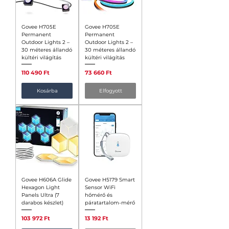
Govee H705E
Govee H705E
Permanent
Permanent
Outdoor Lights 2 –
Outdoor Lights 2 –
30 méteres állandó
30 méteres állandó
kültéri világítás
kültéri világítás
Ár
Ár
110 490 Ft
73 660 Ft
Kosárba
Elfogyott
Govee H606A Glide
Govee H5179 Smart
Hexagon Light
Sensor WiFi
Panels Ultra (7
hőmérő és
darabos készlet)
páratartalom-mérő
Ár
Ár
103 972 Ft
13 192 Ft