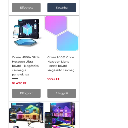
Elfogyott
Kosárba
Govee H106A Glide
Govee H1061 Glide
Hexagon Ultra
Hexagon Light
bővítő – kiegészítő
Panels bővítő –
csomag a
kiegészítő csomag
panelekhez
Ár
9972 Ft
Ár
16 490 Ft
Elfogyott
Elfogyott