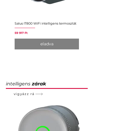
Salus IT800 WiFi intelligens termosztát
Sensibo Air Intelligens Vezérlő
Légkondicionálóhoz/Hőszivatt
Ár
59 917 Ft
Ár
50 244 Ft
eladva
intelligens
zárak
vigyázz rá