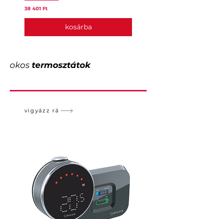
Ár
Ár
38 401 Ft
25 443 Ft
kosárba
okos
termosztátok
vigyázz rá