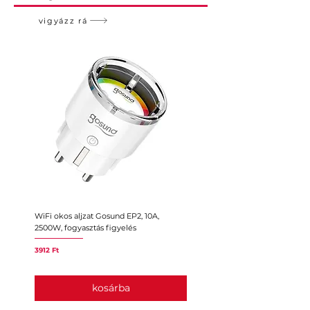
vigyázz rá
WiFi okos aljzat Gosund EP2, 10A,
Intelligens konnektor ZigBee 3.
2500W, fogyasztás figyelés
10A, európai változat, HomeKit
Ár
Ár
3912 Ft
11 935 Ft
kosárba