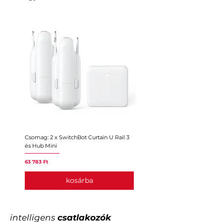
Csomag: 2 x SwitchBot Curtain U Rail 3
Csomag: 2 x SwitchBot Curtain
és Hub Mini
Hub Mini
Ár
Ár
63 783 Ft
59 153 Ft
kosárba
intelligens
csatlakozók