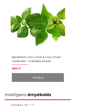
Bazsalikom-mix a Click & Grow Smart
Törpe zöldborsó a Click & Gro
Gardenhez – 9 darabos készlet
Gardenhez – 3 darabos készlet
Ár
Ár
9893 Ft
5182 Ft
eladva
intelligens
árnyékolás
vigyázz rá