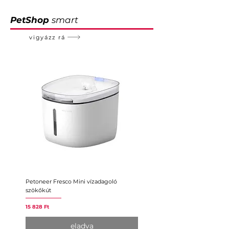
PetShop
smart
vigyázz rá
Petoneer Fresco Mini vízadagoló
Petoneer Nutri intelligens
szökőkút
etetőautomata
Ár
Ár
15 828 Ft
26 380 Ft
eladva