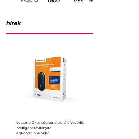
hírek
Netatmo Okos Légkondicionáló Vezérlő,
Intelligens érzékelő ajtókhoz 
intelligens távirányító
ablakokhoz, Aqara P2, Matter
légkondicionálókho
Ár
11 935 Ft