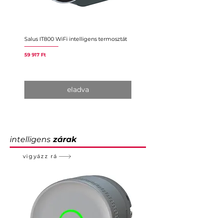
Salus IT800 WiFi intelligens termosztát
Sensibo Air Intelligens Vezérlő
Légkondicionálóhoz/Hőszivatt
Ár
59 917 Ft
Ár
50 244 Ft
eladva
intelligens
zárak
vigyázz rá