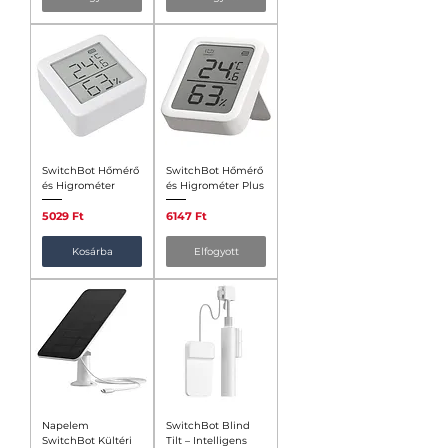
SwitchBot Hőmérő
SwitchBot Hőmérő
és Higrométer
és Higrométer Plus
Ár
Ár
5029 Ft
6147 Ft
Kosárba
Elfogyott
Napelem
SwitchBot Blind
SwitchBot Kültéri
Tilt – Intelligens