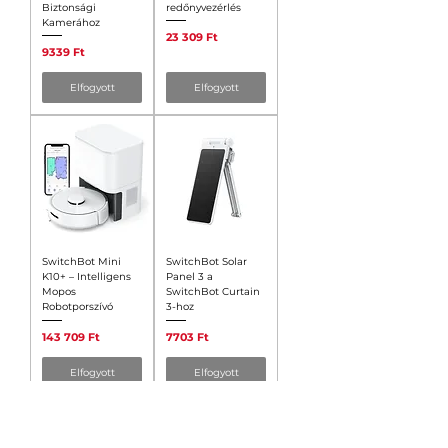
Biztonsági
redőnyvezérlés
Kamerához
Ár
23 309 Ft
Ár
9339 Ft
Elfogyott
Elfogyott
SwitchBot Mini
SwitchBot Solar
K10+ – Intelligens
Panel 3 a
Mopos
SwitchBot Curtain
Robotporszívó
3-hoz
Ár
Ár
143 709 Ft
7703 Ft
Elfogyott
Elfogyott