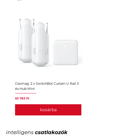
Csomag: 2 x SwitchBot Curtain U Rail 3
Csomag: 2 x SwitchBot Curtain
és Hub Mini
Hub Mini
Ár
Ár
63 783 Ft
59 153 Ft
kosárba
intelligens
csatlakozók