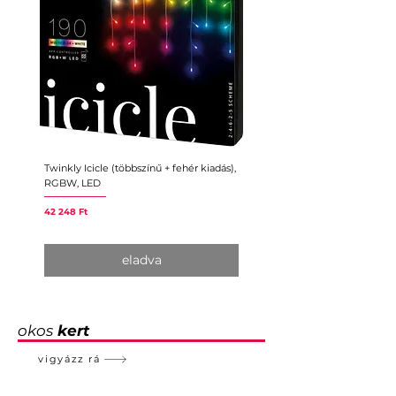
Twinkly Icicle (többszínű + fehér kiadás),
Twinkly Music
RGBW, LED
Ár
11 150 Ft
Ár
42 248 Ft
eladva
okos
kert
vigyázz rá