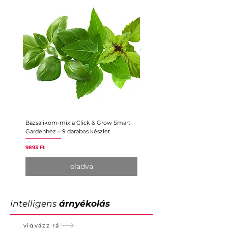
Bazsalikom-mix a Click & Grow Smart
Törpe zöldborsó a Click & Gro
Gardenhez – 9 darabos készlet
Gardenhez – 3 darabos készlet
Ár
Ár
9893 Ft
5182 Ft
eladva
intelligens
árnyékolás
vigyázz rá