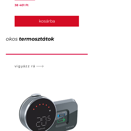
Ár
Ár
38 401 Ft
25 443 Ft
kosárba
okos
termosztátok
vigyázz rá