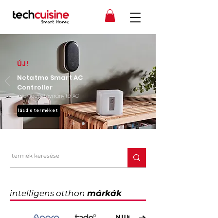
ÚJ!
Netatmo Smart AC
Controller
intelligens távirányító AC
lásd a terméket
intelligens otthon
márkák