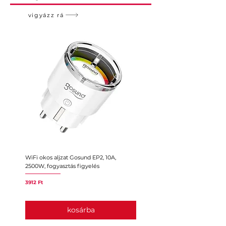
vigyázz rá
WiFi okos aljzat Gosund EP2, 10A,
Intelligens konnektor ZigBee 3.
2500W, fogyasztás figyelés
10A, európai változat, HomeKit
Ár
Ár
3912 Ft
11 935 Ft
kosárba