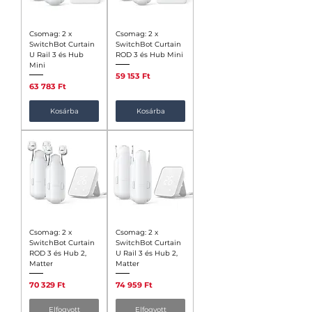
Csomag: 2 x
Csomag: 2 x
SwitchBot Curtain
SwitchBot Curtain
U Rail 3 és Hub
ROD 3 és Hub Mini
Mini
Ár
59 153 Ft
Ár
63 783 Ft
Kosárba
Kosárba
Csomag: 2 x
Csomag: 2 x
SwitchBot Curtain
SwitchBot Curtain
ROD 3 és Hub 2,
U Rail 3 és Hub 2,
Matter
Matter
Ár
Ár
70 329 Ft
74 959 Ft
Elfogyott
Elfogyott