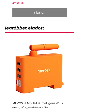
Ár
47 981 Ft
eladva
legtöbbet eladott
MEROSS EM06P-EU intelligens Wi-Fi
MEROSS MST100-EU intelligen
energiafogyasztás-monitor
öntözésvezérlő